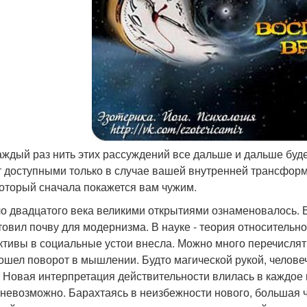
каждый раз нить этих рассуждений все дальше и дальше буде
т доступными только в случае вашей внутренней трансформ
который сначала покажется вам чужим.
о двадцатого века великими открытиями ознаменовалось. В
товил почву для модернизма. В науке - теория относительн
ктивы в социальные устои внесла. Можно много перечислять,
ошел поворот в мышлении. Будто магической рукой, челов
. Новая интерпретация действительности влилась в каждое 
 невозможно. Барахтаясь в неизбежности нового, большая ч