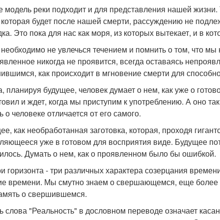
е модель реки подходит и для представления нашей жизни. Т
, которая будет после нашей смерти, рассуждению не подлеж
дка. Это пока для нас как моря, из которых вытекает, и в к
 необходимо не увлечься течением и помнить о том, что мы
явленное никогда не проявится, всегда оставаясь непрояв
ившимся, как происходит в мгновение смерти для способно
а, планируя будущее, человек думает о нем, как уже о готово
товил и ждет, когда мы приступим к употреблению. А оно так
ь о человеке отличается от его самого.
ее, как необработанная заготовка, которая, проходя гиган
ляющееся уже в готовом для восприятия виде. Будущее пот
илось. Думать о нем, как о проявленном было бы ошибкой.
ри горизонта - три различных характера созерцания времен
ие времени. Мы смутно знаем о свершающемся, еще более
амять о свершившемся.
ь слова "Реальность" в дословном переводе означает касание