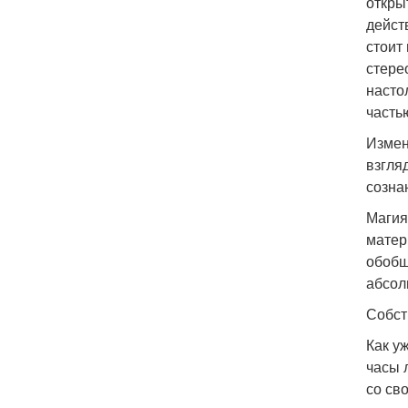
откры
дейст
стоит
стере
насто
часть
Измен
взгля
созна
Магия
матер
обобщ
абсол
Собст
Как у
часы 
со св