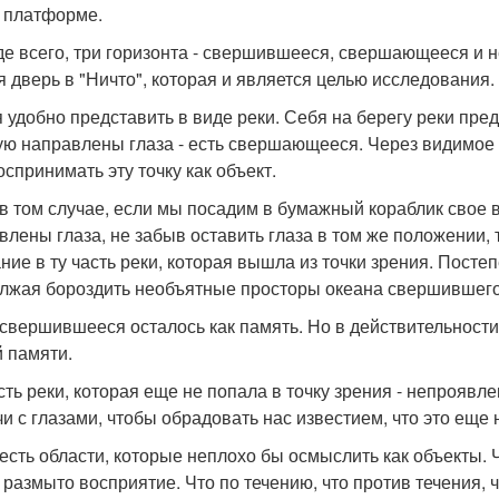
 платформе.
е всего, три горизонта - свершившееся, свершающееся и 
я дверь в "Ничто", которая и является целью исследования.
 удобно представить в виде реки. Себя на берегу реки предс
ую направлены глаза - есть свершающееся. Через видимое
оспринимать эту точку как объект.
в том случае, если мы посадим в бумажный кораблик свое в
влены глаза, не забыв оставить глаза в том же положении, 
ние в ту часть реки, которая вышла из точки зрения. Посте
лжая бороздить необъятные просторы океана свершившего
 свершившееся осталось как память. Но в действительности
 памяти.
асть реки, которая еще не попала в точку зрения - непрояв
чи с глазами, чтобы обрадовать нас известием, что это еще 
 есть области, которые неплохо бы осмыслить как объекты. 
 размыто восприятие. Что по течению, что против течения, 