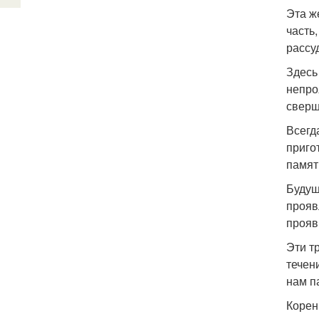
Эта ж
часть
рассу
Здесь
непро
сверш
Всегд
приго
памят
Будущ
прояв
прояв
Эти т
течен
нам п
Корен