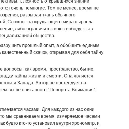
спективы. Сложность открывшихся знаний
ются очень немногие. Тем не менее, время не
прозрения, разрывая ткань обычного
лей. Сложность окружающего мира выросла
ление, либо ограничить свою свободу, став
специализацией общества.
 разрушить прошлый опыт, а обобщить единым
ь качественный скачок, открывая для себя тайну
 вопросы, как время, пространство, бытие,
згадку тайны жизни и смерти. Она является
ока и Запада. Автор не претендует на
елем выше описанного "Поворота Внимания".
отмечается часами. Для каждого из нас одни
у что мы сравниваем время, измеряемое часами
ак будто кто-то установил внутри хронометр, и