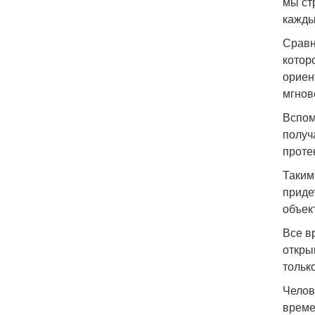
мы ст
кажды
Сравн
котор
ориен
мгнов
Вспом
получ
проте
Таким
приде
объек
Все в
откры
тольк
Челов
време