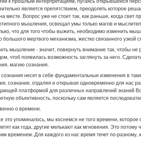
тий к прошлым интерпретациям, пугаясь открывшейся пер
вительно является препятствием, преодолеть которое реша
 на месте. Вопрос уже не стоит так, как раньше, когда свет 
отипного мышления, освещал умы только магов и мыслите
лько, что для того чтобы выжить, необходимо изменить мыш
ю большого мертвого механизма, жестко связанного узкой 
ить мышление - значит, повернуть внимание так, чтобы не
дом, чтоб появилась возможность заглянуть за него. Сделат
ния, магию сознания.
 сознания несет в себе фундаментальные изменения в такие
ия, сознание, отдаляя и открывая одновременно для нас ра
ающей платформой для различных направлений знаний Вост
ютную объективность, поскольку сам является последоват
венно о времени.
же это упоминалось, мы коснемся не того времени, которое 
летят как года, другие мелькают как мгновения. Это потом
оим временем. Для каждого из нас время течет по-разному, к