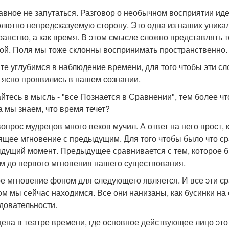
лавное не запутаться. Разговор о необычном восприятии иде
олютно непредсказуемую сторону. Это одна из наших уника
ранство, а как время. В этом смысле сложно представлять т
ой. Поля мы тоже склонны воспринимать пространственно.
те углубимся в наблюдение времени, для того чтобы эти 
 ясно проявились в нашем сознании.
йтесь в мысль - "все Познается в Сравнении", тем более чт
а мы знаем, что время течет?
вопрос мудрецов много веков мучил. А ответ на него прост,
ящее мгновение с предыдущим. Для того чтобы было что ср
дущий момент. Предыдущее сравнивается с тем, которое было
м до первого мгновения нашего существования.
е мгновение фоном для следующего является. И все эти ср
ом мы сейчас находимся. Все они нанизаны, как бусинки н
довательности.
цена в театре времени, где основное действующее лицо эт