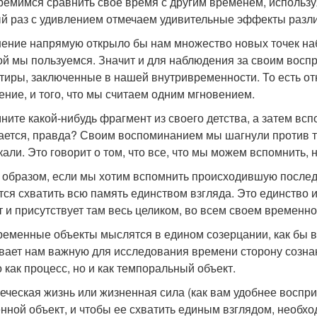
ремимся сравнить свое время с другим временем, использу
й раз с удивлением отмечаем удивительные эффекты различ
ение напрямую открыло бы нам множество новых точек наб
ой мы пользуемся. Значит и для наблюдения за своим восп
тиры, заключенные в нашей внутривременности. То есть от
ение, и того, что мы считаем одним мгновением.
ните какой-нибудь фрагмент из своего детства, а затем вс
ается, правда? Своим воспоминанием мы шагнули против т
кали. Это говорит о том, что все, что мы можем вспомнить,
 образом, если мы хотим вспомнить происходившую последо
тся схватить всю память единством взгляда. Это единство 
т и присутствует там весь целиком, во всем своем временн
ременные объекты мыслятся в едином созерцании, как бы в
вает нам важную для исследования времени сторону созна
о как процесс, но и как темпоральный объект.
еческая жизнь или жизненная сила (как вам удобнее восприн
нной объект, и чтобы ее схватить единым взглядом, необх