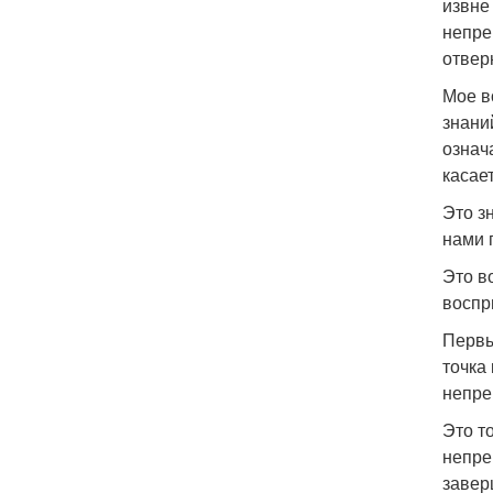
извне
непре
отвер
Мое в
знани
означ
касает
Это зн
нами 
Это в
воспр
Первы
точка
непре
Это т
непре
завер