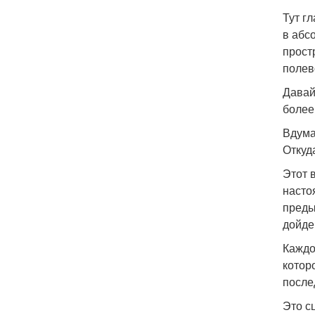
Тут г
в абс
прост
полев
Давай
более
Вдума
Откуд
Этот 
насто
преды
дойде
Каждо
котор
после
Это с