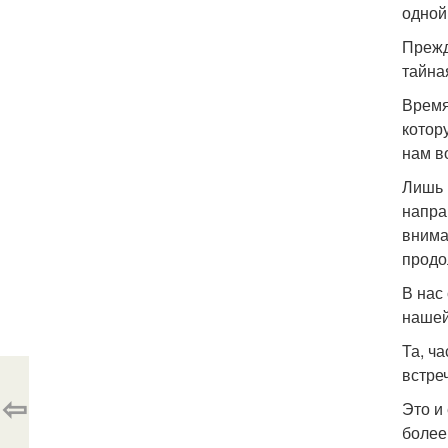
одной
Прежд
тайна
Время
котор
нам в
Лишь 
напра
внима
продо
В нас
нашей
Та, ч
встре
⇦
Это и
более