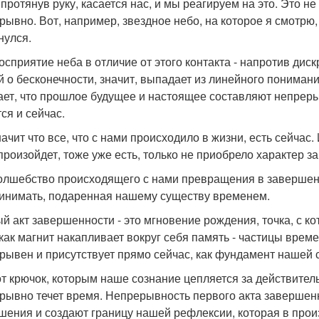
 протянув руку, касается нас, и мы реагируем на это. Это н
рывно. Вот, например, звездное небо, на которое я смотрю,
нулся.
осприятие неба в отличие от этого контакта - напротив дис
й о бесконечности, значит, выпадает из линейного понима
ает, что прошлое будущее и настоящее составляют непрерывн
ся и сейчас.
ачит что все, что с нами происходило в жизни, есть сейчас.
произойдет, тоже уже есть, только не приобрело характер з
олшебство происходящего с нами превращения в завершенн
инимать, подаренная нашему существу временем.
й акт завершенности - это мгновение рождения, точка, с ко
 как магнит накапливает вокруг себя память - частицы вре
рывен и присутствует прямо сейчас, как фундамент нашей 
от крючок, которым наше сознание цепляется за действитель
рывно течет время. Непрерывность первого акта завершен
шения и создают границу нашей рефлексии, которая в прои