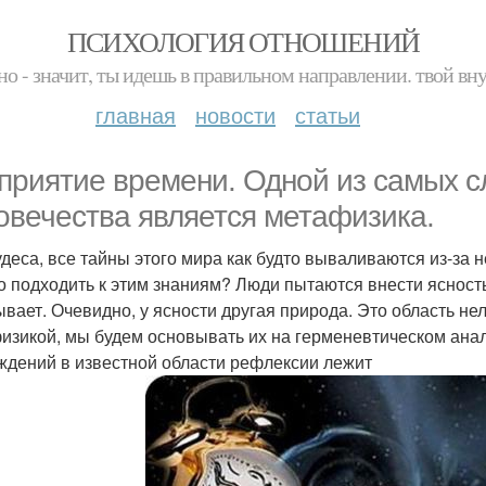
ПСИХОЛОГИЯ ОТНОШЕНИЙ
но - значит, ты идешь в правильном направлении. твой вн
главная
новости
статьи
приятие времени. Одной из самых с
овечества является метафизика.
удеса, все тайны этого мира как будто вываливаются из-за
о подходить к этим знаниям? Люди пытаются внести ясность 
ывает. Очевидно, у ясности другая природа. Это область н
изикой, мы будем основывать их на герменевтическом анал
ждений в известной области рефлексии лежит