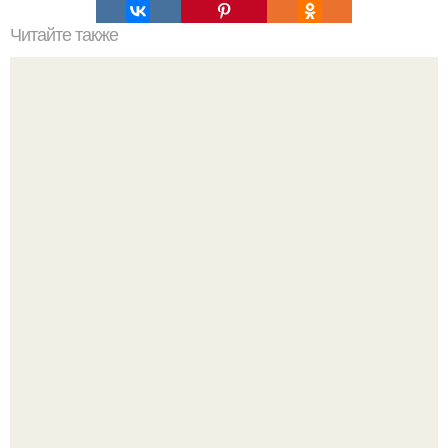
Читайте также
Лечение мыслями. Как часто при любых простых
недомоганиях мы хватаемся за таблетки и бежим в
аптеку.