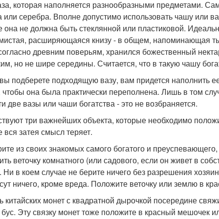
аза, которая наполняется разнообразными предметами. Сам
а или серебра. Вполне допустимо использовать чашу или ваз
е она не должна быть стеклянной или пластиковой. Идеальн
мистая, расширяющаяся книзу - в общем, напоминающая ты
 согласно древним поверьям, хранился божественный некта
им, но не шире середины. Считается, что в такую чашу богат
 вы подберете подходящую вазу, вам придется наполнить е
, чтобы она была практически переполнена. Лишь в том слу
ти две вазы или чаши богатства - это не возбраняется.
твуют три важнейших объекта, которые необходимо положить
е вся затея смысл теряет.
ите из своих знакомых самого богатого и преуспевающего, 
ить веточку комнатного (или садового, если он живет в соб
. Ни в коем случае не берите ничего без разрешения хозяин
сут ничего, кроме вреда. Положите веточку или землю в кр
ь китайских монет с квадратной дырочкой посередине свяжи
 бус. Эту связку монет тоже положите в красный мешочек ил