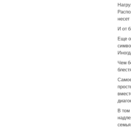
Нагру
Распо
несет
И от б
Еще о
симво
Иногд
Чем б
блест
Самое
прост
вмест
диагон
В том
надле
семья