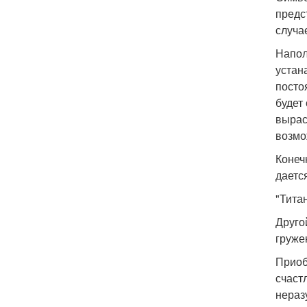
предс
случа
Напол
устан
посто
будет
вырас
возмо
Конеч
дается
"Тита
Друго
груже
Приоб
счаст
нераз