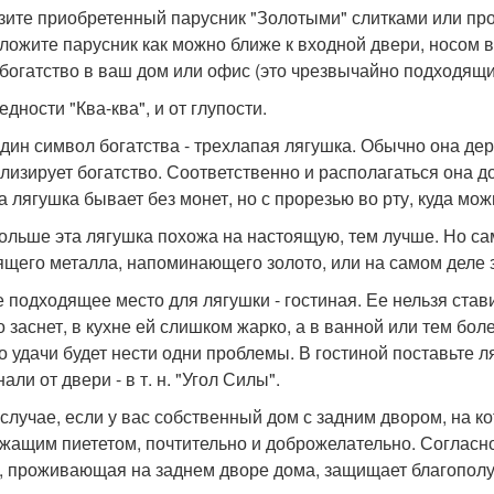
зите приобретенный парусник "Золотыми" слитками или пр
ложите парусник как можно ближе к входной двери, носом в
 богатство в ваш дом или офис (это чрезвычайно подходящи
едности "Ква-ква", и от глупости.
дин символ богатства - трехлапая лягушка. Обычно она держ
лизирует богатство. Соответственно и располагаться она д
а лягушка бывает без монет, но с прорезью во рту, куда мо
ольше эта лягушка похожа на настоящую, тем лучше. Но са
ящего металла, напоминающего золото, или на самом деле 
 подходящее место для лягушки - гостиная. Ее нельзя стави
о заснет, в кухне ей слишком жарко, а в ванной или тем бол
о удачи будет нести одни проблемы. В гостиной поставьте л
али от двери - в т. н. "Угол Силы".
 случае, если у вас собственный дом с задним двором, на ко
жащим пиететом, почтительно и доброжелательно. Согласн
, проживающая на заднем дворе дома, защищает благополу