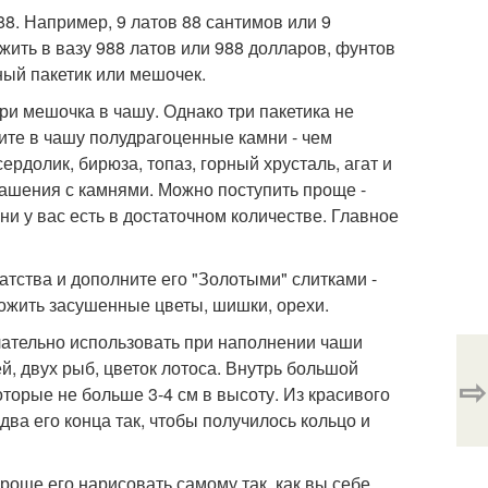
8. Например, 9 латов 88 сантимов или 9
ожить в вазу 988 латов или 988 долларов, фунтов
ный пакетик или мешочек.
три мешочка в чашу. Однако три пакетика не
ите в чашу полудрагоценные камни - чем
ердолик, бирюза, топаз, горный хрусталь, агат и
крашения с камнями. Можно поступить проще -
ни у вас есть в достаточном количестве. Главное
атства и дополните его "Золотыми" слитками -
ожить засушенные цветы, шишки, орехи.
елательно использовать при наполнении чаши
й, двух рыб, цветок лотоса. Внутрь большой
⇨
торые не больше 3-4 см в высоту. Из красивого
ва его конца так, чтобы получилось кольцо и
роще его нарисовать самому так, как вы себе