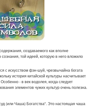
т содержания, cоздаваемого как вполне
сознания, той идеей, которую в него вложило
ется с искусством фэн-шуй, чрезвычайна богата
кольку история китайской культуры насчитывает
Особенно - в век водолея, когда следует
зования элементов чужих культур очень полезна.
уд (или Чаша) Богатства". Это настоящая чаша