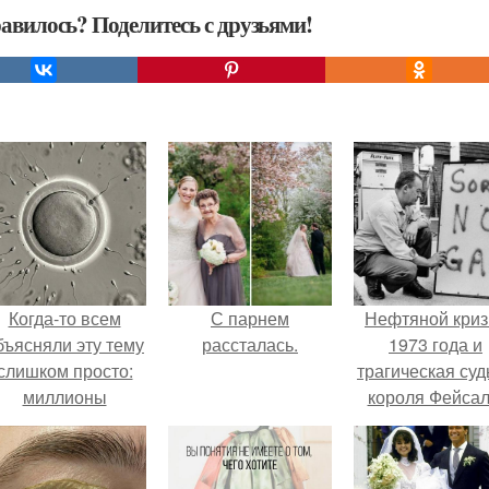
авилось? Поделитесь с друзьями!
Когда-то всем
С парнем
Нефтяной криз
бъясняли эту тему
рассталась.
1973 года и
слишком просто:
трагическая суд
миллионы
короля Фейсал
сперматозоидов
бегут к цели, а
побеждает самый