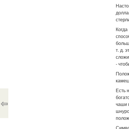
Насто
долла
стерл
Когда
спосо
больш
т. д.
сложи
- что
Полож
камеш
Есть 
богат
⇦
чаши 
шнуро
полож
Симво