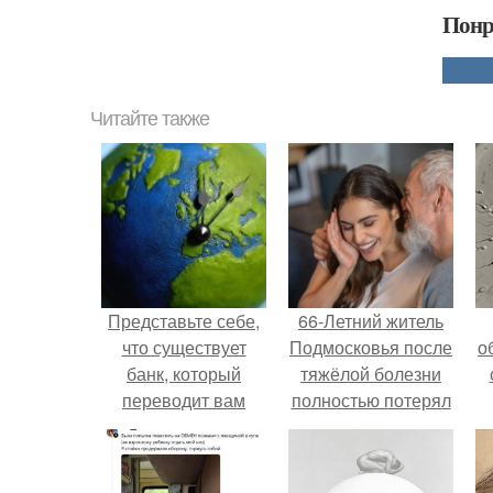
Понр
Читайте также
Представьте себе,
66-Летний житель
что существует
Подмосковья после
о
банк, который
тяжёлой болезни
переводит вам
полностью потерял
каждое утро сумму
потенцию, но
в 86 400$.
решил
восстановить