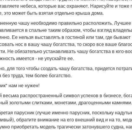
тавляете небеса, которые вас охраняют. Нарисуйте и тоже 
е, это может быть взятая отдельно крыша дома.
ненную чашу необходимо правильно расположить. Лучшее м
авливается в спальне таким образом, чтобы взгляд владельц
янно. Ее нельзя выставлять в гостиной или там, где бывают
 совать нос в вашу чашу богатства, то скоро все ваше благ
ти. Не обязательно устанавливать чашу богатства в юго-вос
жность имеется - не упускайте ее.
но, для того чтобы создать чашу богатства, придется потрат
 без труда, тем более богатство.
ник" нам не нужен!
й весьма распространенный символ успехов в бизнесе, бога
ный золотыми слитками, монетами, драгоценными камнями
ретая парусник (лучше именно парусник, поскольку надутые
ливый), обратите внимание на его внешний вид и на то, мод
умно приобретать модель трагически затонувшего судна, на