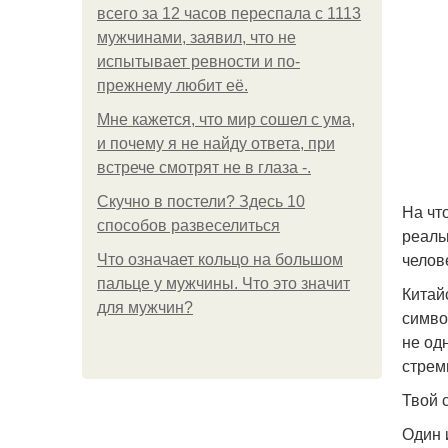
всего за 12 часов переспала с 1113
мужчинами, заявил, что не
испытывает ревности и по-
прежнему любит её.
Мне кажется, что мир сошел с ума,
и почему я не найду ответа, при
встрече смотрят не в глаза -.
Скучно в постели? Здесь 10
На чт
способов развеселиться
реаль
челов
Что означает кольцо на большом
пальце у мужчины. Что это значит
Китай
для мужчин?
симво
не од
стрем
Твой с
Один 