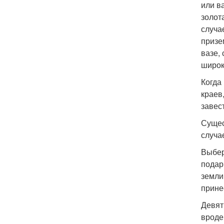
или в
золот
случа
призе
вазе,
широк
Когда
краев
завес
Сущес
случа
Выбер
подар
земли
прине
Девят
вроде