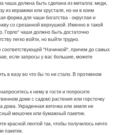
а чаша должна быть сделана из металла: меди,
у из керамики или хрусталя, но ни в коем
ая форма для чаши богатства - округлая и
кву со срезанной верхушкой. Именно в такой
р. Горло" чаши должно быть достаточно
ству легко войти, но выйти трудно.
е соответствующей "Начинкой", причем до самых
чае, если запросы у вас большие, можете
 в вазу во что бы то ни стало. В противном
напроситесь к нему в гости и попросите
ственном доме с садом) растения или горсточку
а дома. Украденная веточка или земля не
асный мешочек или бумажный пакетик.
те красной лентой так, чтобы получилось нечто
и пакетик.