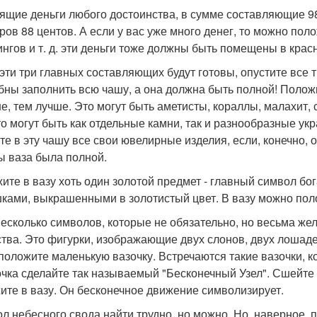
ящие деньги любого достоинства, в сумме составляющие 98
ров 88 центов. А если у вас уже много денег, то можно пол
ингов и т. д. эти деньги тоже должны быть помещены в крас
 эти три главных составляющих будут готовы, опустите все 
бны заполнить всю чашу, а она должна быть полной! Полож
е, тем лучше. Это могут быть аметисты, кораллы, малахит, с
 это могут быть как отдельные камни, так и разнообразные у
те в эту чашу все свои ювелирные изделия, если, конечно, о
бы ваза была полной.
ите в вазу хоть один золотой предмет - главный символ бог
ками, выкрашенными в золотистый цвет. В вазу можно пол
несколько символов, которые не обязательно, но весьма ж
ства. Это фигурки, изображающие двух слонов, двух лошаде
положите маленькую вазочку. Встречаются такие вазочки, ко
чка сделайте так называемый "Бесконечный Узел". Сшейте д
ите в вазу. Он бесконечное движение символизирует.
л небесного свода найти трудно, но можно. Но, наверное, п