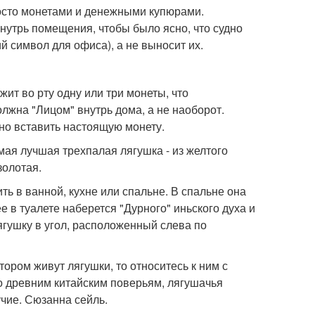
осто монетами и денежными купюрами.
нутрь помещения, чтобы было ясно, что судно
й символ для офиса), а не выносит их.
ит во рту одну или три монеты, что
олжна "Лицом" внутрь дома, а не наоборот.
жно вставить настоящую монету.
мая лучшая трехпалая лягушка - из желтого
золотая.
ть в ванной, кухне или спальне. В спальне она
ее в туалете наберется "Дурного" иньского духа и
ягушку в угол, расположенный слева по
тором живут лягушки, то относитесь к ним с
о древним китайским поверьям, лягушачья
чие. Сюзанна сейль.