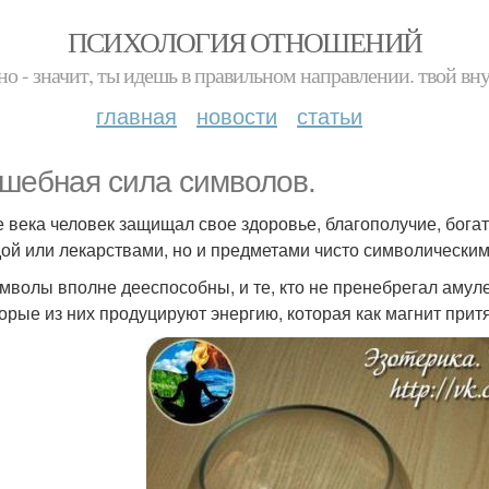
ПСИХОЛОГИЯ ОТНОШЕНИЙ
но - значит, ты идешь в правильном направлении. твой вн
главная
новости
статьи
шебная сила символов.
е века человек защищал свое здоровье, благополучие, богат
ой или лекарствами, но и предметами чисто символическим
имволы вполне дееспособны, и те, кто не пренебрегал амуле
орые из них продуцируют энергию, которая как магнит притя