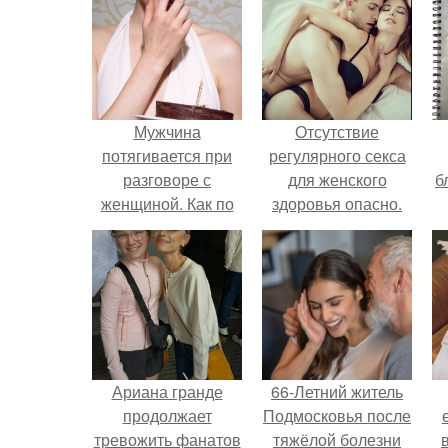
Мужчина
Отсутствие
потягивается при
регулярного секса
разговоре с
для женского
б
женщиной. Как по
здоровья опасно.
жестам понять, что
мужчина влюблен?
Ариана гранде
66-Летний житель
продолжает
Подмосковья после
тревожить фанатов
тяжёлой болезни