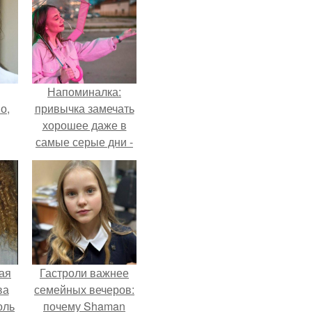
Напоминалка:
о,
привычка замечать
хорошее даже в
самые серые дни -
это не очередная
сказка из книг по
саморазвитию.
ая
Гастроли важнее
ва
семейных вечеров:
оль
почему Shaman