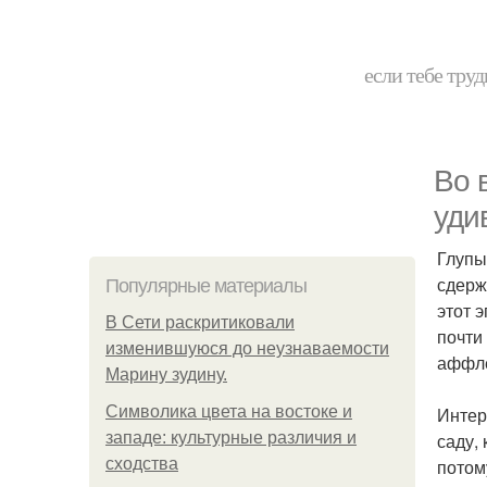
если тебе труд
Во 
уди
Глупы
сдерж
Популярные материалы
этот 
В Сети раскритиковали
почти
изменившуюся до неузнаваемости
аффле
Марину зудину.
Символика цвета на востоке и
Интер
западе: культурные различия и
саду,
сходства
потом