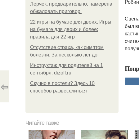
Робин
Лерчек, предварительно, намерена
обжаловать приговор.
Сцена
22 игры на бумаге для двоих. Игры
был в
на бумаге для двоих и более:
касти
правила для 22 игр
счита
Отсутствие страха, как симптом
получ
болезни. За несколько лет до
Инструктаж для родителей на 1
Понр
сентября. dizoff.ru
⇦
Скучно в постели? Здесь 10
способов развеселиться
Читайте также