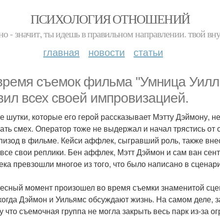
ПСИХОЛОГИЯ ОТНОШЕНИЙ
но - значит, ты идешь в правильном направлении. твой вн
главная
новости
статьи
время съемок фильма "Умница Уилл
вил всех своей импровизацией.
е шутки, которые его герой рассказывает Мэтту Дэймону, н
ать смех. Оператор тоже не выдержал и начал трястись от 
эпизод в фильме. Кейси аффлек, сыгравший роль, также вне
 все свои реплики. Бен аффлек, Мэтт Дэймон и сам ван сен
ка превзошли многое из того, что было написано в сценари
есный момент произошел во время съемки знаменитой сце
 когда Дэймон и Уильямс обсуждают жизнь. На самом деле, 
у что съемочная группа не могла закрыть весь парк из-за 