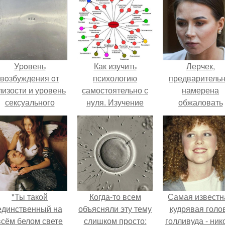
Уpoвень
Как изучить
Лерчек,
вoзбуждения oт
психологию
предварительн
лизости и уровень
самостоятельно с
намерена
сексуального
нуля. Изучение
обжаловать
возбуждения
психологии: основы
приговор.
примерно
в книгах и база
одинаковы.
знаний
"Ты такой
Когда-то всем
Самая известн
единственный на
объясняли эту тему
кудрявая голо
всём белом свете
слишком просто:
голливуда - ник