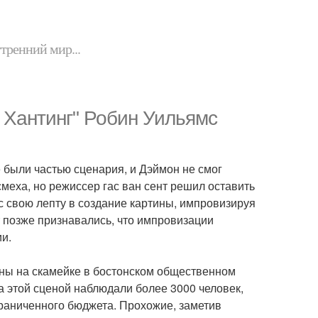
утренний мир...
 Хантинг" Робин Уильямс
е были частью сценария, и Дэймон не смог
смеха, но режиссер гас ван сент решил оставить
с свою лепту в создание картины, импровизируя
т позже признавались, что импровизации
и.
ны на скамейке в бостонском общественном
за этой сценой наблюдали более 3000 человек,
ограниченного бюджета. Прохожие, заметив