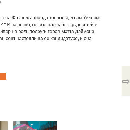
д.
сера Фрэнсиса форда копполы, и сам Уильямс
? " И, конечно, не обошлось без трудностей в
йвер на роль подруги героя Мэтта Дэймона,
ан сент настояли на ее кандидатуре, и она
⇨