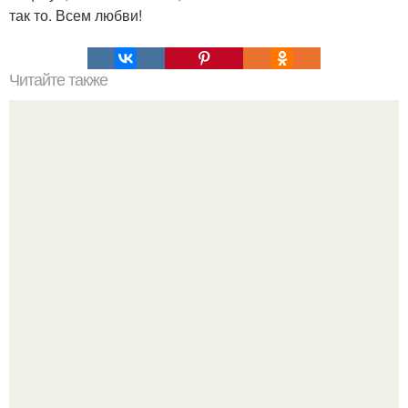
так то. Всем любви!
Читайте также
Игры для влюбленных пар на расстоянии. Топ 7 идей
для свидания на расстоянии