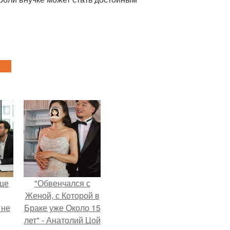
ще
"Обвенчался с
Женой, с Которой в
 не
Браке уже Около 15
лет" - Анатолий Цой