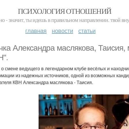
ПСИХОЛОГИЯ ОТНОШЕНИЙ
но - значит, ты идешь в правильном направлении. твой вн
главная
новости
статьи
чка Александра маслякова, Таисия,
Н".
 о смене ведущего в легендарном клубе весёлых и находч
мации из надежных источников, одной из возможных кандид
ателя КВН Александра маслякова - Таисия.