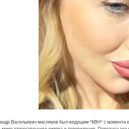
андр Васильевич масляков был ведущим "КВН" с момента ег
в мире отечественного юмора и телевидения. Передача его 