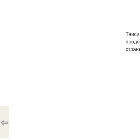
Таиси
продо
стран
⇦