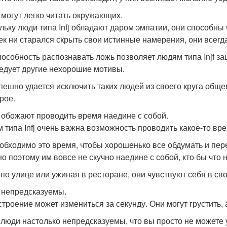
и могут легко читать окружающих.
льку люди типа Infj обладают даром эмпатии, они способны
ек ни старался скрыть свои истинные намерения, они всегда
пособность распознавать ложь позволяет людям типа Injf защ
едует другие нехорошие мотивы.
пешно удается исключить таких людей из своего круга общен
рое.
и обожают проводить время наедине с собой.
 типа Infj очень важна возможность проводить какое-то вре
обходимо это время, чтобы хорошенько все обдумать и пер
о поэтому им вовсе не скучно наедине с собой, кто бы что н
 по улице или ужиная в ресторане, они чувствуют себя в с
и непредсказуемы.
строение может измениться за секунду. Они могут грустить,
 люди настолько непредсказуемы, что вы просто не можете 