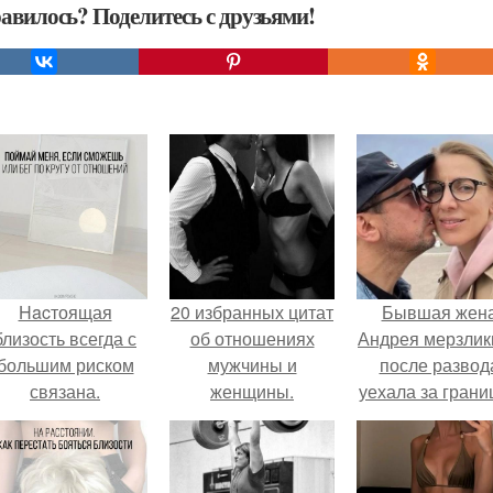
авилось? Поделитесь с друзьями!
Hacтоящая
20 избранных цитат
Бывшая жен
близость всегда с
об отношениях
Андрея мерзлик
большим риском
мужчины и
после развод
связана.
женщины.
уехала за грани
новому избранн
оставив детей