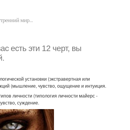
утренний мир...
ас есть эти 12 черт, вы
й.
логической установки (экстравертная или
нкций (мышление, чувство, ощущение и интуиция.
типов личности (типология личности майерс -
 чувство, суждение.