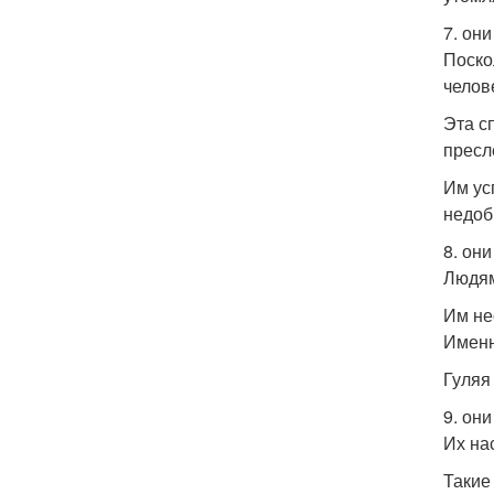
7. он
Поско
челов
Эта с
пресл
Им ус
недоб
8. он
Людям
Им не
Именн
Гуляя
9. он
Их на
Такие