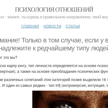
ПСИХОЛОГИЯ ОТНОШЕНИЙ
но - значит, ты идешь в правильном направлении. твой вн
главная
новости
статьи
мание! Только в том случае, если у в
надлежите к редчайшему типу люде
уг это вы?
сно карлу юнгу, тип личности определяется на основе психо
вертная), а также на основе преобладания психических фу
зе различных сочетаний этих категорий позже выделили 16 
. И один из самых редких - тип Infj (интроверсия, интуиция,