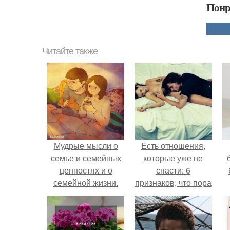
Понр
Читайте также
Мудрые мысли о
Есть отношения,
семье и семейных
которые уже не
ценностях и о
спасти: 6
семейной жизни.
признаков, что пора
перестать
бороться.