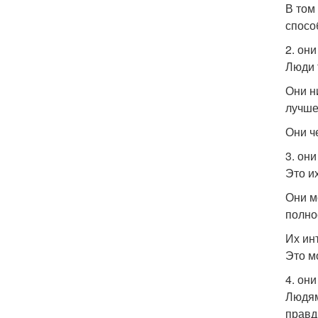
В том 
спосо
2. он
Люди т
Они н
лучше
Они ч
3. он
Это и
Они м
полно
Их ин
Это м
4. он
Людям
правд