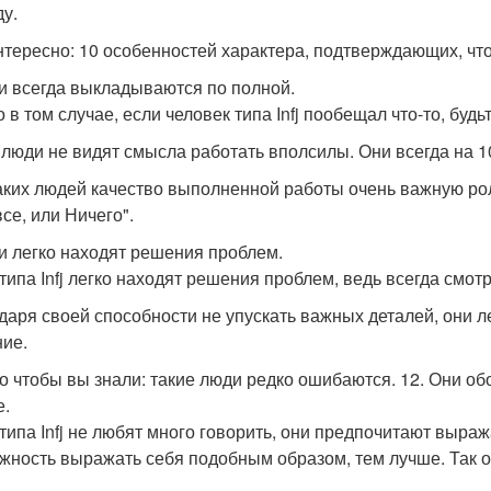
ду.
нтересно: 10 особенностей характера, подтверждающих, что 
ни всегда выкладываются по полной.
 в том случае, если человек типа Infj пообещал что-то, буд
 люди не видят смысла работать вполсилы. Они всегда на
аких людей качество выполненной работы очень важную роль 
се, или Ничего".
ни легко находят решения проблем.
типа Infj легко находят решения проблем, ведь всегда смот
даря своей способности не упускать важных деталей, они лег
ие.
о чтобы вы знали: такие люди редко ошибаются. 12. Они о
.
типа Infj не любят много говорить, они предпочитают выраж
жность выражать себя подобным образом, тем лучше. Так о