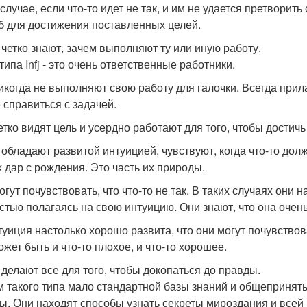
случае, если что-то идет не так, и им не удается претворит
б для достижения поставленных целей.
и четко знают, зачем выполняют ту или иную работу.
ипа Infj - это очень ответственные работники.
икогда не выполняют свою работу для галочки. Всегда прила
 справиться с задачей.
етко видят цель и усердно работают для того, чтобы достичь
и обладают развитой интуицией, чувствуют, когда что-то дол
х дар с рождения. Это часть их природы.
огут почувствовать, что что-то не так. В таких случаях они
стью полагаясь на свою интуицию. Они знают, что она очень
туиция настолько хорошо развита, что они могут почувствоват
ожет быть и что-то плохое, и что-то хорошее.
и делают все для того, чтобы докопаться до правды.
 такого типа мало стандартной базы знаний и общеприняты
ы. Они находят способы узнать секреты мироздания и всей