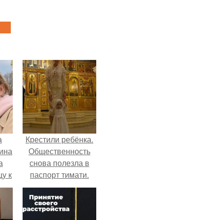
а
Крестили ребёнка.
ина
Общественность
а
снова полезла в
цу к
паспорт тимати.
ику
.