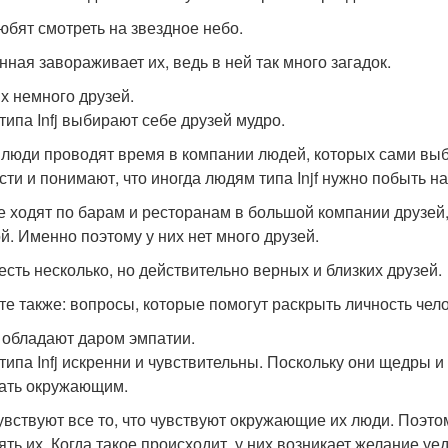
юбят смотреть на звездное небо.
нная завораживает их, ведь в ней так много загадок.
их немного друзей.
типа Infj выбирают себе друзей мудро.
 люди проводят время в компании людей, которых сами выб
сти и понимают, что иногда людям типа Injf нужно побыть на
е ходят по барам и ресторанам в большой компании друзей
ой. Именно поэтому у них нет много друзей.
 есть несколько, но действительно верных и близких друзей.
те также: вопросы, которые помогут раскрыть личность чел
и обладают даром эмпатии.
типа Infj искренни и чувствительны. Поскольку они щедры и
ать окружающим.
увствуют все то, что чувствуют окружающие их люди. Поэт
ять их. Когда такое происходит, у них возникает желание уе