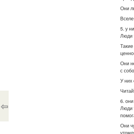
Они л
Вселе
5. у н
Люди 
Такие
ценно
Они н
с соб
У них
Читай
6. он
⇦
Люди 
помог
Они ч
утомл