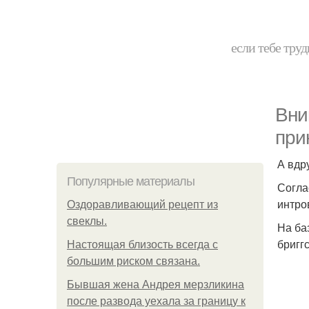
если тебе труд
Вни
при
А вдр
Популярные материалы
Согла
интро
Оздоравливающий рецепт из
свеклы.
На ба
бриггс
Hacтоящая близость всегда с
большим риском связана.
Бывшая жена Андрея мерзликина
после развода уехала за границу к