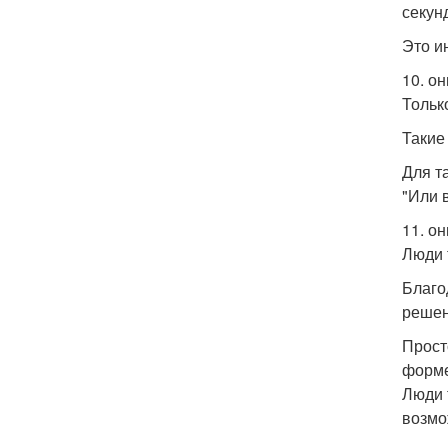
секун
Это и
10. о
Только
Такие
Для т
"Или в
11. о
Люди 
Благо
решен
Прост
форме
Люди 
возмо