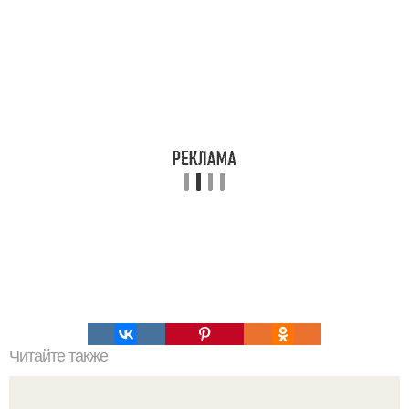
Читайте также