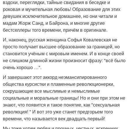
вздохи, переглядки, тайные свидания в беседке и
роковая и мучительная любовь! Образование для этих
девушек исключительное домашнее, но они читали и
мадам Жорж Санд, и Байрона, и многие другие
бестселлеры того времени, причём в оригинале.
И, наконец, русская женщина Софья Ковалевская не
просто получает высшее образование за границей, но
становится учёным с мировым именем. И в конце своей
не слишком длинной жизни произносит фразу: "всё было
очень хорошо …".
И завершают этот аккорд неэмансипированного
общества курсистки и пламенные революционерки,
сокрушающие все мыслимые и немыслимые
социальные и моральные границы! Но и они при этом не
знают, что появится и такое понятие, как "сексуальная
революция! " И вот это уже станет предгорьем того
времени, что называется век двадцать первый!
Мы тоже хотим любви и прочных, честных, искренних