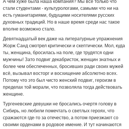
А чем хуже была наша компания? Мы все только что
стали студентами - культурологами, самыми что ни на
есть гуманитариями, будущими носителями русских
духовных традиций. Но в наше время среди нас такое
вполне возможно стало.
Девятнадцатый век даже на литературные упражнения
Жорж Санд смотрел критически и скептически. Мол, куда
ты, женщина, бросилась на поле, где трудятся одни
мужчины! Зато подвиг декабристок, женщин знатных и
более чем обеспеченных, бросивших ради своих мужей
всё, вызывал восторг и восхищение абсолютно всех.
Потому что это был чисто женский подвиг, героизм в
пределах той морали, что позволяла тогда действовать
женщине.
Тургеневские девушки не бросались очертя голову в
Сибирь, но любили помечтать о светлых героях, что
сражаются где-то за отечество, а потом приезжают со
своими орденами в родовое имение. И тут начинаются