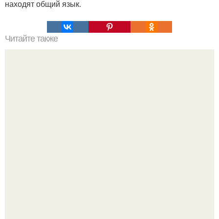
находят общий язык.
Читайте также
Учимся красиво "Бить" словами - 27 нестандартных
ответов?