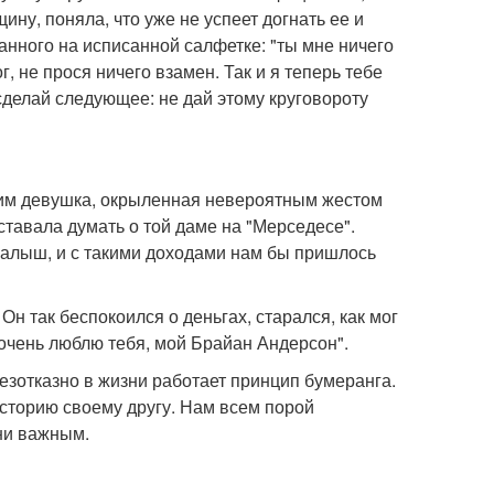
ну, поняла, что уже не успеет догнать ее и
танного на исписанной салфетке: "ты мне ничего
, не прося ничего взамен. Так и я теперь тебе
сделай следующее: не дай этому круговороту
этим девушка, окрыленная невероятным жестом
ставала думать о той даме на "Мерседесе".
малыш, и с такими доходами нам бы пришлось
н так беспокоился о деньгах, старался, как мог
 очень люблю тебя, мой Брайан Андерсон".
езотказно в жизни работает принцип бумеранга.
историю своему другу. Нам всем порой
зни важным.