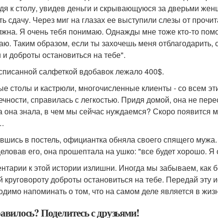
дя к столу, увидев деньги и скрывающуюся за дверьми женщи
ть сдачу. Через миг на глазах ее выступили слезы от прочи
лжна. Я очень тебя понимаю. Однажды мне тоже кто-то помог
аю. Таким образом, если ты захочешь меня отблагодарить, 
 и доброты остановиться на тебе".
списанной салфеткой вдобавок лежало 400$.
ые столы и кастрюли, многочисленные клиенты - со всем 
ечности, справилась с легкостью. Придя домой, она не пере
а она знала, в чем мы сейчас нуждаемся? Скоро появится 
….
вшись в постель, официантка обняла своего спящего мужа. О
еловав его, она прошептала на ушко: "все будет хорошо. Я
нтарии к этой истории излишни. Иногда мы забываем, как б
й круговороту доброты остановиться на тебе. Передай эту 
одимо напоминать о том, что на самом деле является в жи
авилось? Поделитесь с друзьями!