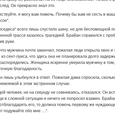
 след. Он прекрасно знал это.
вствуйте, я могу вам помочь. Почему бы вам не сесть в маш
сон".
рседеса" всего лишь спустило шину, но для беспомощной 
енной трассе казалось трагедией. Брайан справился с проб
ив руки.
 что мужчина почти закончил, пожилая леди открыла окно и 
 из сент-луиса, что здесь она не планировала долго задерж
 распорядились. Женщина искренне уверила мужчину в том, 
точную благодарность.
н лишь улыбнулся в ответ. Пожилая дама спросила, скольк
иемлемой в этом экстренном случае.
ой человек, ни на секунду не сомневаясь, отказался. Он всп
и в сложной ситуации и ничего не попросил взамен. Брайан
 отблагодарить его, то должна помочь первому же нуждающе
т подумайте обо мне …".