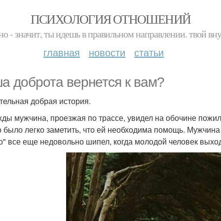
ПСИХОЛОГИЯ ОТНОШЕНИЙ
но - значит, ты идешь в правильном направлении. твой вн
главная
новости
статьи
а доброта вернется к вам?
тельная добрая история.
ды мужчина, проезжая по трассе, увидел на обочине пожи
 было легко заметить, что ей необходима помощь. Мужчина 
о" все еще недовольно шипел, когда молодой человек выхо