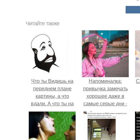
Читайте также
Что ты Видишь на
Напоминалка:
С
переднем плане
привычка замечать
картины, а что
хорошее даже в
вдали. А что ты на
самые серые дни -
картинке Видишь
это не очередная
сказка из книг по
саморазвитию.