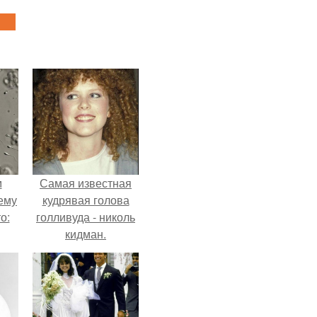
м
Самая известная
ему
кудрявая голова
о:
голливуда - николь
кидман.
ов
а
ый