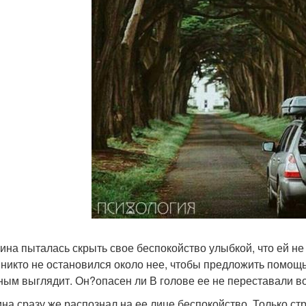
на пыталась скрыть свое беспокойство улыбкой, что ей не 
 никто не остановился около нее, чтобы предложить помощь
ным выглядит. Он?опасен ли В голове ее не переставали в
на сразу же распознал на ее лице беспокойство. Только стр