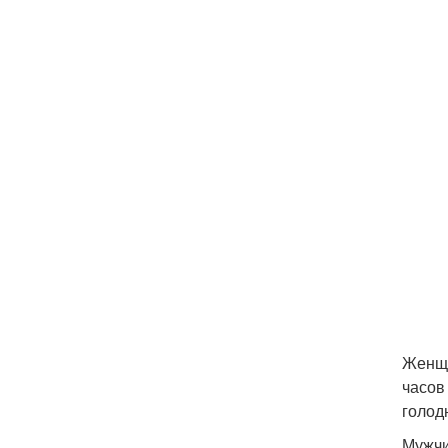
Женщи
часов
голод
Мужчи