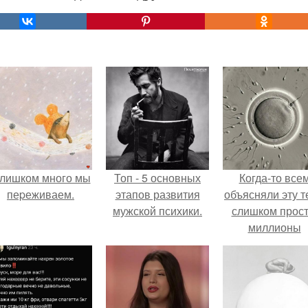
лишком много мы
Топ - 5 основных
Когда-то все
пеpеживаем.
этапов развития
объясняли эту т
мужской психики.
слишком прост
миллионы
сперматозоид
бегут к цели, 
побеждает сам
быстрый.