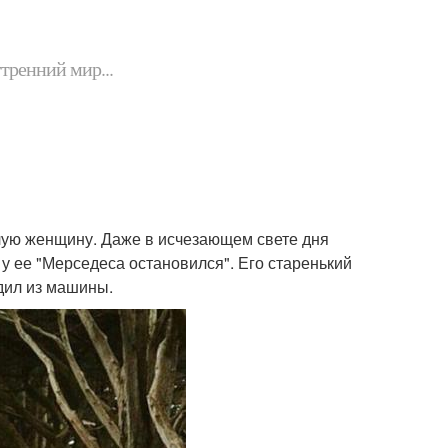
утренний мир...
лую женщину. Даже в исчезающем свете дня
у ее "Мерседеса остановился". Его старенький
дил из машины.