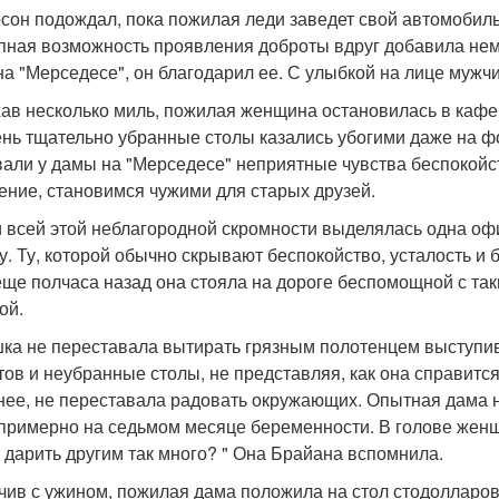
сон подождал, пока пожилая леди заведет свой автомобиль 
пная возможность проявления доброты вдруг добавила немн
на "Мерседесе", он благодарил ее. С улыбкой на лице мужчи
ав несколько миль, пожилая женщина остановилась в кафе.
ень тщательно убранные столы казались убогими даже на фо
али у дамы на "Мерседесе" неприятные чувства беспокойст
ение, становимся чужими для старых друзей.
 всей этой неблагородной скромности выделялась одна офи
у. Ту, которой обычно скрывают беспокойство, усталость и
еще полчаса назад она стояла на дороге беспомощной с так
ой.
ка не переставала вытирать грязным полотенцем выступив
тов и неубранные столы, не представляя, как она справится
нее, не переставала радовать окружающих. Опытная дама 
примерно на седьмом месяце беременности. В голове женщ
 дарить другим так много? " Она Брайана вспомнила.
чив с ужином, пожилая дама положила на стол стодолларо