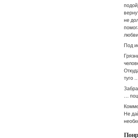
подой
верну
не до
помог
любви
Под и
Грязн
челов
Откуд
туго 
Забра
… поц
Комме
Не да
необх
Понр