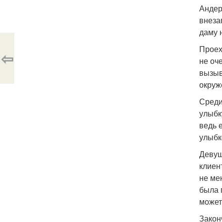
Андер
внеза
даму 
Проех
⇦
не оч
вызыв
окруж
Среди
улыбк
ведь 
улыбк
Девуш
клиен
не ме
была 
может
Закон