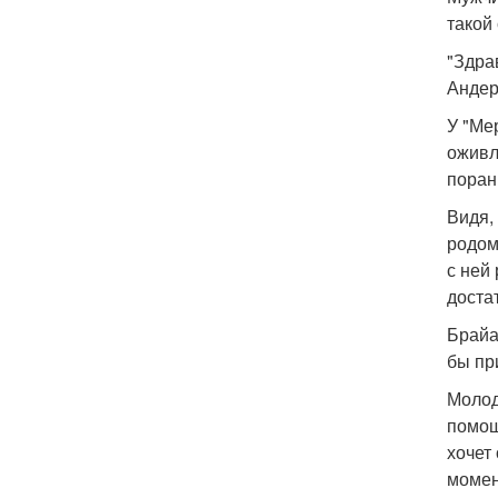
такой
"Здра
Андер
У "Ме
оживл
поран
Видя,
родом
с ней
доста
Брайа
бы пр
Молод
помощ
хочет
момен