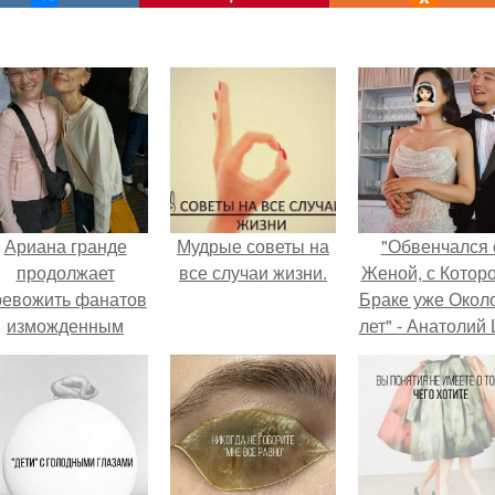
Ариана гранде
Мудрые советы на
"Обвенчался 
продолжает
все случаи жизни.
Женой, с Которо
ревожить фанатов
Браке уже Окол
изможденным
лет" - Анатолий
Видом.
удивил
поклонников
"тайной свадьбо