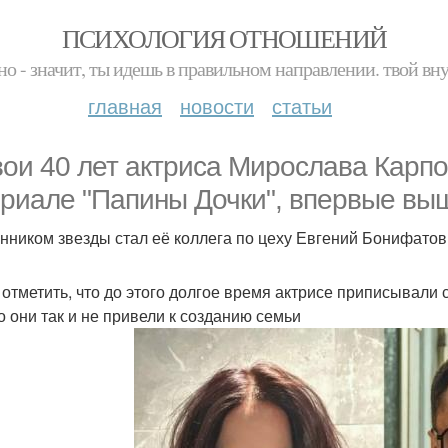
ПСИХОЛОГИЯ ОТНОШЕНИЙ
но - значит, ты идешь в правильном направлении. твой вн
главная
новости
статьи
вои 40 лет актриса Мирослава Карпо
ериале "Папины Дочки", впервые вы
нником звезды стал её коллега по цеху Евгений Бонифатов,
 отметить, что до этого долгое время актрисе приписывал
о они так и не привели к созданию семьи