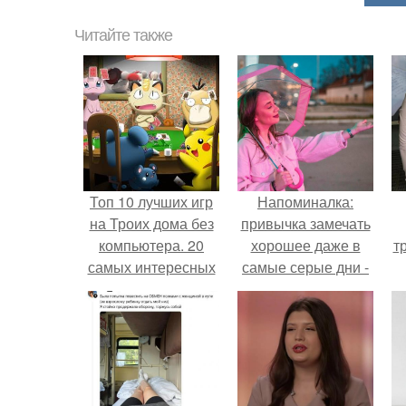
Читайте также
Топ 10 лучших игр
Напоминалка:
на Троих дома без
привычка замечать
компьютера. 20
хорошее даже в
т
самых интересных
самые серые дни -
игр для компании
это не очередная
сказка из книг по
саморазвитию.