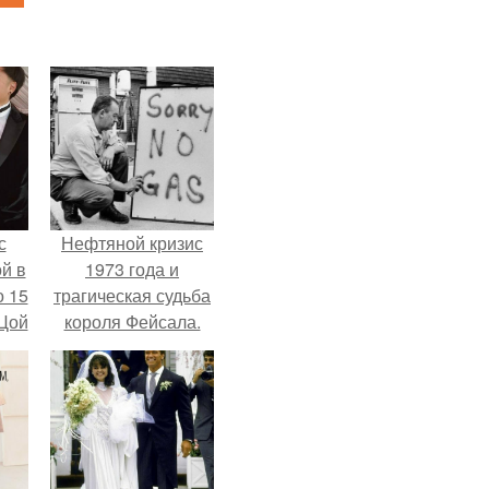
с
Нефтяной кризис
й в
1973 года и
о 15
трагическая судьба
 Цой
короля Фейсала.
й".