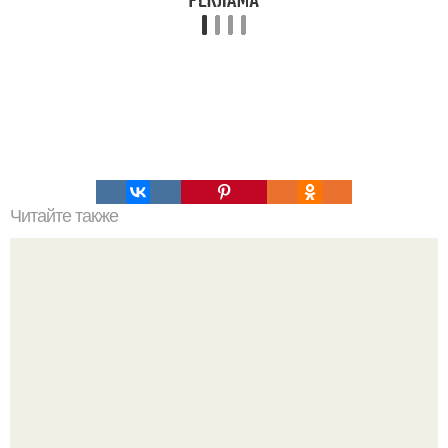
Читайте также
ТОП 100 обязательных к прочтению книг. Топ - 100 книг,
которые нужно прочитать, чтобы понимать себя и других.