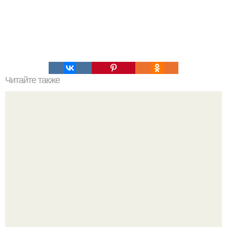
Читайте также
Игры для пар влюбленных. ИГРА НА УЛУЧШЕНИЕ
ОТНОШЕНИЙ С ЛЮБИМЫМ