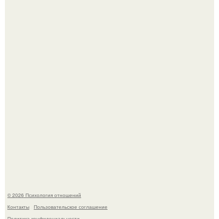
Лерчек, предварительно, намерена обжаловать
приговор.
Напоминалка: привычка замечать хорошее даже в
самые серые дни - это не очередная сказка из книг по
саморазвитию.
© 2026 Психология отношений
Контакты
Пользовательское соглашение
Политика конфидециальности