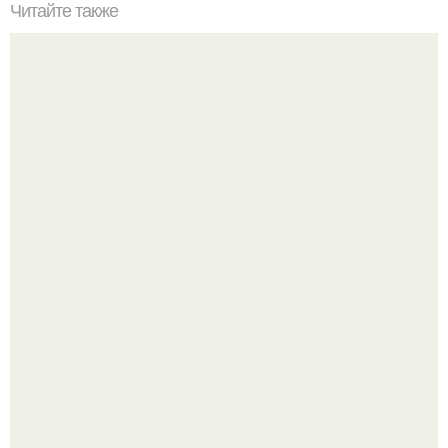
Читайте также
Игры для двоих влюбленных дома. Психологические
игры для двоих
Из качков - в кутюр.