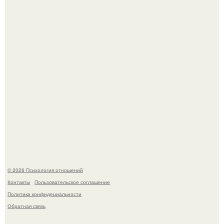
Bpeмена прошли реального физического голода давно.
"3 Мечты юности и громкий финал": как Арнольд
шварценеггер женился на племяннице Кеннеди.
© 2026 Психология отношений
Контакты
Пользовательское соглашение
Политика конфидециальности
Обратная связь