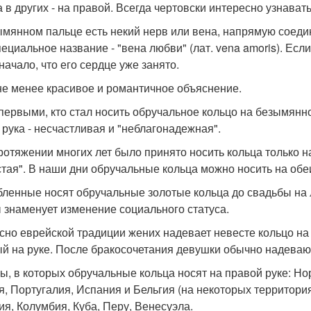
 а в других - на правой. Всегда чертовски интересно узнава
ымянном пальце есть некий нерв или вена, напрямую соеди
пециальное название - "вена любви" (лат. vena amoris). Ес
начало, что его сердце уже занято.
не менее красивое и романтичное объяснение.
первыми, кто стал носить обручальное кольцо на безымянно
 рука - несчастливая и "неблагонадежная".
ротяжении многих лет было принято носить кольца только на 
стая". В наши дни обручальные кольца можно носить на обеи
ленные носят обручальные золотые кольца до свадьбы на ле
ы знаменует изменение социального статуса.
сно еврейской традиции жених надевает невесте кольцо на
й на руке. После бракосочетания девушки обычно надевают
ы, в которых обручальные кольца носят на правой руке: Но
я, Португалия, Испания и Бельгия (на некоторых территориях
ия, Колумбия, Куба, Перу, Венесуэла.