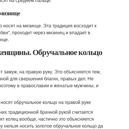
осят на среднем пальце.
 мизинце
о носят на мизинце. Эта традиция восходит к
бви", проходит через мизинец и впадает в
нце.
 женщины. Обручальное кольцо
 замуж, на правую руку. Это объясняется тем,
нной для свершения благих, правых дел. Не
поэтому в православии и женатые мужчины, и
и носят обручальное кольцо на правой руке
них традиционной брачной рукой считается
т колец вообще, частично это объясняется
 нельзя носить золотое обручальное кольцо да