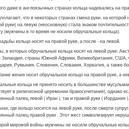
того даже в англоязычных странах кольца надевались на пра
полагают, что в некоторых странах смена руки, на которой
ой руки) на левую (неосновную) стала знаком почтительност
гу (мужчины в то время не носили обручальные кольца).
вадьбы кольцо носят на правой руке, а после - на левой.
ы, в которых обручальные кольца носят на левой руке: Авст
 Зеландия, страны Южной Африки, Великобритания, США, 
ария, Румыния, Словения, Словакия, Хорватия, а также бо
анке жених носит обручальное кольцо на правой руке, а нев
альные кольца не принято носить в большинстве мусульман
ствует в религиозной церемонии бракосочетания), однако есл
янный палец левой ( Иран ), так и правой руки ( Иордания )
анах, где кольцо носится на левой руке, после смерти супру
янный палец правой руки . Этот жест символизирует неруш
орой мировой войны мужчины не носили обручальные кольц