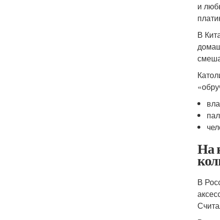
и люб
плати
В Кит
домаш
смеша
Катол
«обру
вла
пал
чел
На 
кол
В Рос
аксес
Счита