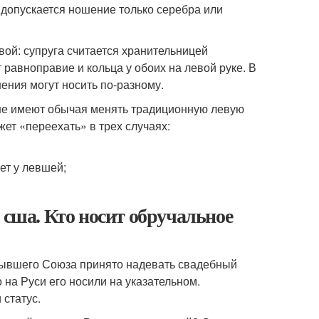
 допускается ношение только серебра или
вой: супруга считается хранительницей
 равноправие и кольца у обоих на левой руке. В
ния могут носить по-разному.
и не имеют обычая менять традиционную левую
ет «переехать» в трех случаях:
ет у левшей;
 сша. Кто носит обручальное
 бывшего Союза принято надевать свадебный
 на Руси его носили на указательном.
 статус.