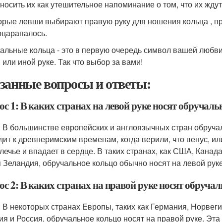
 носить их как утешительное напоминание о том, что их жд
орые левши выбирают правую руку для ношения кольца , про
оцарапалось.
альные кольца - это в первую очередь символ вашей любви ,
 или иной руке. Так что выбор за вами!
занные вопросы и ответы:
с 1: В каких странах на левой руке носят обручаль
: В большинстве европейских и англоязычных стран обручал
дит к древнеримским временам, когда верили, что венус, ил
лечье и впадает в сердце. В таких странах, как США, Канад
 Зеландия, обручальное кольцо обычно носят на левой руке
с 2: В каких странах на правой руке носят обруча
: В некоторых странах Европы, таких как Германия, Норвег
ия и Россия, обручальное кольцо носят на правой руке. Эт