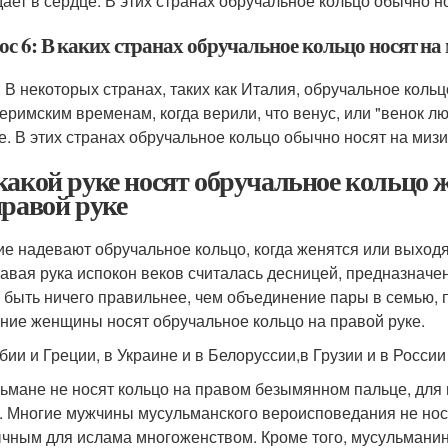
дает в сердце. В этих странах обручальное кольцо обычно н
ос 6: В каких странах обручальное кольцо носят на
: В некоторых странах, таких как Италия, обручальное кольц
еримским временам, когда верили, что венус, или "венок лю
е. В этих странах обручальное кольцо обычно носят на мизи
какой руке носят обручальное кольцо
правой руке
ие надевают обручальное кольцо, когда женятся или выходят
равая рука испокон веков считалась десницей, предназначе
 быть ничего правильнее, чем объединение пары в семью, 
ние женщины носят обручальное кольцо на правой руке.
бии и Греции, в Украине и в Белоруссии,в Грузии и в Росси
ьмане не носят кольцо на правом безымянном пальце, для 
. Многие мужчины мусульманского вероисповедания не нося
чным для ислама многоженством. Кроме того, мусульманину