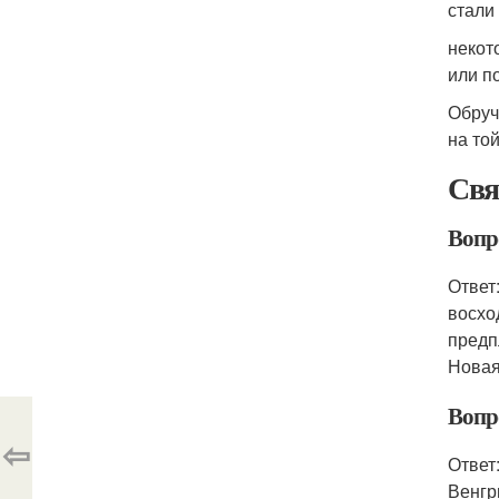
стали
некот
или п
Обруч
на той
Свя
Вопро
Ответ
восхо
предп
Новая
Вопро
⇦
Ответ
Венгр