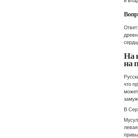
и впа
Вопр
Ответ
древн
сердц
На 
на 
Русск
что п
может
замуж
В Сер
Мусул
левая
привы