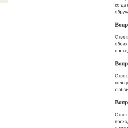
когда
обруч
Вопро
Ответ
обеих
прохо
Вопро
Ответ
кольц
любви
Вопро
Ответ
восхо