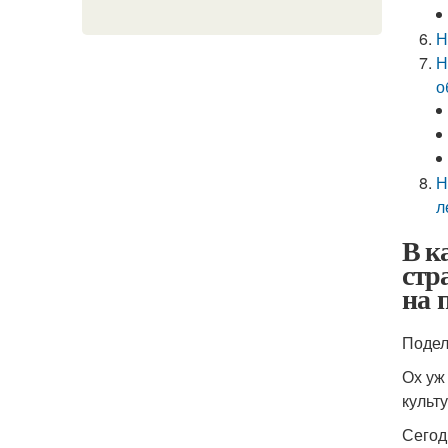
Н
Н
о
Н
л
В к
стр
на 
Подел
Ох уж
культ
Сегод