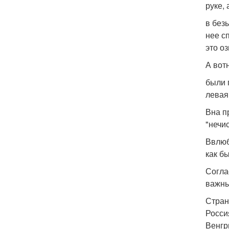
руке,
в без
нее с
это оз
А вот
были 
левая
Вна п
"нечи
Ввлюб
как б
Согла
важны
Стран
Росси
Венгр