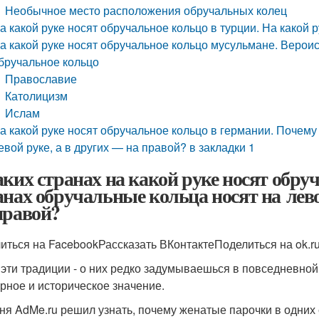
Необычное место расположения обручальных колец
а какой руке носят обручальное кольцо в турции. На какой 
а какой руке носят обручальное кольцо мусульмане. Вероис
бручальное кольцо
Православие
Католицизм
Ислам
а какой руке носят обручальное кольцо в германии. Почему
евой руке, а в других — на правой? в закладки 1
аких странах на какой руке носят обру
анах обручальные кольца носят на лево
правой?
иться на FacebookРассказать ВКонтактеПоделиться на ok.r
 эти традиции - о них редко задумываешься в повседневной
урное и историческое значение.
ня AdMe.ru решил узнать, почему женатые парочки в одних