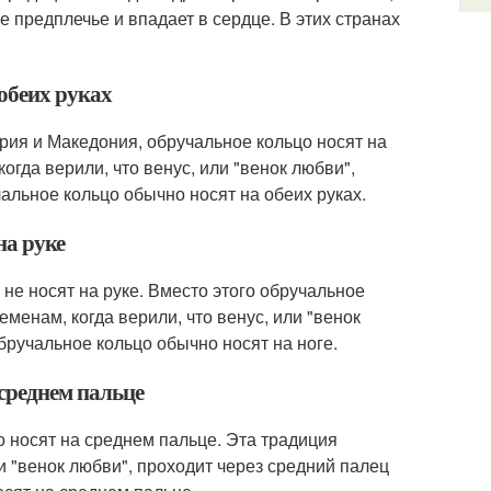
ое предплечье и впадает в сердце. В этих странах
 обеих руках
ория и Македония, обручальное кольцо носят на
огда верили, что венус, или "венок любви",
чальное кольцо обычно носят на обеих руках.
на руке
 не носят на руке. Вместо этого обручальное
менам, когда верили, что венус, или "венок
обручальное кольцо обычно носят на ноге.
 среднем пальце
цо носят на среднем пальце. Эта традиция
и "венок любви", проходит через средний палец