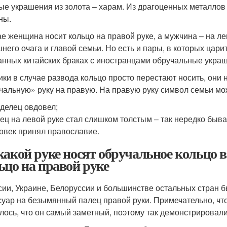
ые украшения из золота – харам. Из драгоценных металлов
ны.
ае женщина носит кольцо на правой руке, а мужчина – на ле
него очага и главой семьи. Но есть и пары, в которых царит
нных китайских браках с иностранцами обручальные украше
ики в случае развода кольцо просто перестают носить, он
чальную» руку на правую. На правую руку символ семьи мож
делец овдовел;
ец на левой руке стал слишком толстым – так нередко быва
овек принял православие.
какой руке носят обручальное кольцо в
ьцо на правой руке
сии, Украине, Белоруссии и большинстве остальных стран
суар на безымянный палец правой руки. Примечательно, что
лось, что он самый заметный, поэтому так демонстрировали