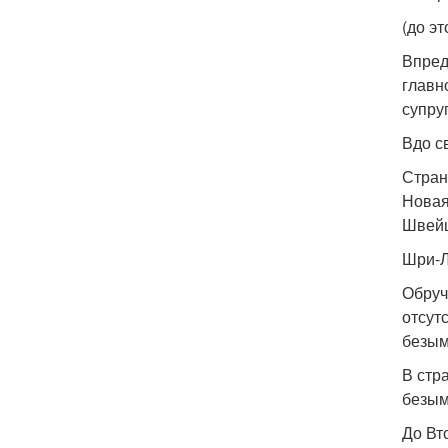
(до э
Впред
главн
супру
Вдо с
Стран
Новая
Швейц
Шри-Л
Обруч
отсут
безым
В стр
безым
До Вт