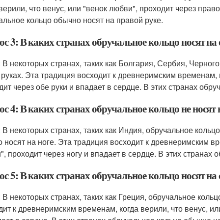
 верили, что венус, или "венок любви", проходит через прав
альное кольцо обычно носят на правой руке.
с 3: В каких странах обручальное кольцо носят на
: В некоторых странах, таких как Болгария, Сербия, Черног
 руках. Эта традиция восходит к древнеримским временам, к
дит через обе руки и впадает в сердце. В этих странах обру
с 4: В каких странах обручальное кольцо не носят 
: В некоторых странах, таких как Индия, обручальное кольцо
о носят на ноге. Эта традиция восходит к древнеримским вре
", проходит через ногу и впадает в сердце. В этих странах 
с 5: В каких странах обручальное кольцо носят на
: В некоторых странах, таких как Греция, обручальное коль
дит к древнеримским временам, когда верили, что венус, ил