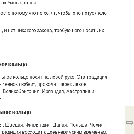
ут любимые жены.
сто потому что не хотят, чтобы оно потускнело
 и нет никакого закона, требующего носить их
ное кольцо
ьное кольцо носят на левой руке. Эта традиция
и "венок любви", проходит через левое
а, Великобритания, Ирландия, Австралия и
.
льное кольцо
⇨
ия, Швеция, Финляндия, Дания, Польша, Чехия,
а традиция восходит к древнеримским временам,