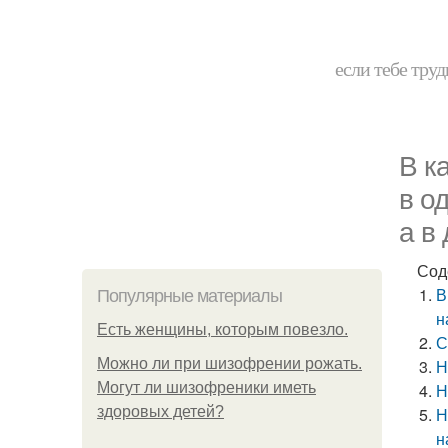
если тебе труд
В к
в о
а в
Сод
В
Популярные материалы
н
Есть женщины, которым повезло.
С
Можно ли при шизофрении рожать.
Н
Могут ли шизофреники иметь
Н
здоровых детей?
Н
н