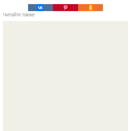
Читайте также
Что означает знак в смс переписке. Что означает
несколько полукруглых скобочек в конце предложения?