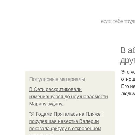
если тебе труд
В а
дру
Это ч
отнош
Популярные материалы
Его н
В Сети раскритиковали
людьм
изменившуюся до неузнаваемости
Марину зудину.
"Я Годами Пряталась на Пляже":
похудевшая невестка Валерии
показала фигуру в откровенном