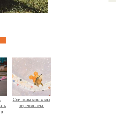
:
Слишком много мы
ать
пеpеживаем.
 в