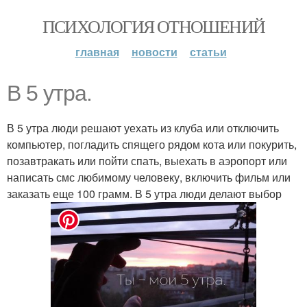
ПСИХОЛОГИЯ ОТНОШЕНИЙ
главная
новости
статьи
В 5 утра.
В 5 утра люди решают уехать из клуба или отключить
компьютер, погладить спящего рядом кота или покурить,
позавтракать или пойти спать, выехать в аэропорт или
написать смс любимому человеку, включить фильм или
заказать еще 100 грамм. В 5 утра люди делают выбор