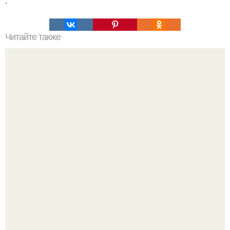
.
Читайте также
Хочу познакомиться с тобой. Можно познакомиться? - ты
мне нравишься, я хочу познакомиться с тобой поближе.