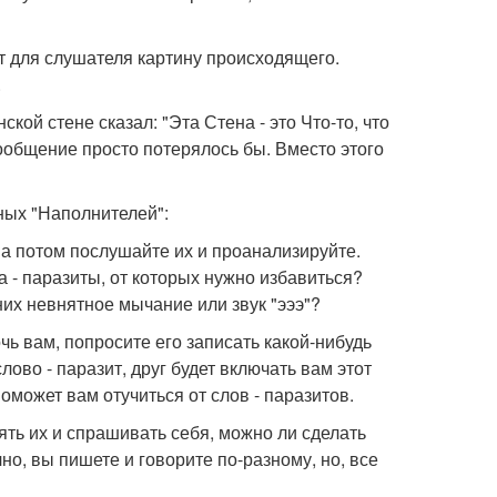
 для слушателя картину происходящего.
.
кой стене сказал: "Эта Стена - это Что-то, что
сообщение просто потерялось бы. Вместо этого
жных "Наполнителей":
а потом послушайте их и проанализируйте.
ва - паразиты, от которых нужно избавиться?
них невнятное мычание или звук "эээ"?
очь вам, попросите его записать какой-нибудь
ово - паразит, друг будет включать вам этот
оможет вам отучиться от слов - паразитов.
рять их и спрашивать себя, можно ли сделать
о, вы пишете и говорите по-разному, но, все