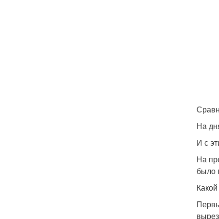
Сравн
На дн
И с эт
На пр
было 
Какой
Первы
вырез