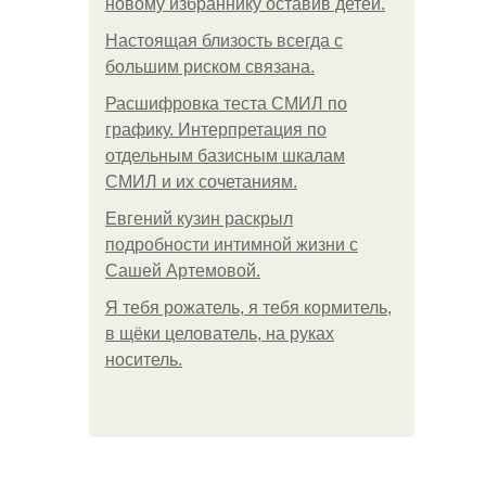
новому избраннику оставив детей.
Hacтоящая близость всегда с
большим риском связана.
Расшифровка теста СМИЛ по
графику. Интерпретация по
отдельным базисным шкалам
СМИЛ и их сочетаниям.
Евгений кузин раскрыл
подробности интимной жизни с
Сашей Артемовой.
Я тебя рожатель, я тебя кормитель,
в щёки целователь, на руках
носитель.