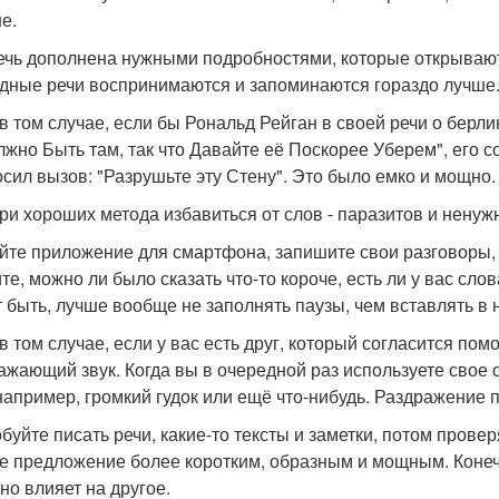
е.
ечь дополнена нужными подробностями, которые открывают
дные речи воспринимаются и запоминаются гораздо лучше
в том случае, если бы Рональд Рейган в своей речи о берлинс
лжно Быть там, так что Давайте её Поскорее Уберем", его 
осил вызов: "Разрушьте эту Стену". Это было емко и мощно.
три хороших метода избавиться от слов - паразитов и нену
йте приложение для смартфона, запишите свои разговоры, 
те, можно ли было сказать что-то короче, есть ли у вас сло
 быть, лучше вообще не заполнять паузы, чем вставлять в 
в том случае, если у вас есть друг, который согласится пом
ажающий звук. Когда вы в очередной раз используете свое сл
(например, громкий гудок или ещё что-нибудь. Раздражение п
буйте писать речи, какие-то тексты и заметки, потом прове
е предложение более коротким, образным и мощным. Конечн
но влияет на другое.