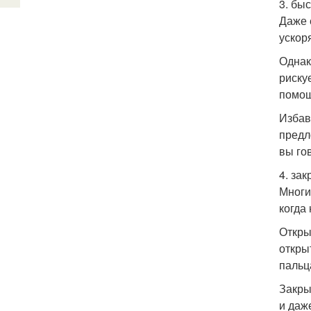
3. бы
Даже 
ускор
Однак
риску
помощ
Избав
предл
вы го
4. за
Многи
когда
Откры
откры
пальц
Закры
и даж