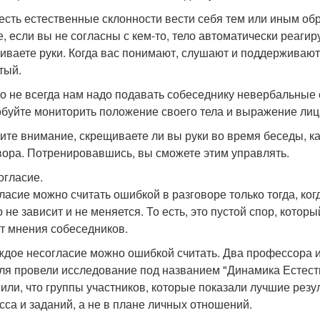
 есть естественные склонности вести себя тем или иным обр
е, если вы не согласны с кем-то, тело автоматически реагир
иваете руки. Когда вас понимают, слушают и поддерживают,
тый.
о не всегда нам надо подавать собеседнику невербальные с
буйте мониторить положение своего тела и выражение лица
ите внимание, скрещиваете ли вы руки во время беседы, 
вора. Потренировавшись, вы сможете этим управлять.
огласие.
ласие можно считать ошибкой в разговоре только тогда, ког
о не зависит и не меняется. То есть, это пустой спор, котор
т мнения собеседников.
ждое несогласие можно ошибкой считать. Два профессора и
ля провели исследование под названием "Динамика Естест
или, что группы участников, которые показали лучшие резу
сса и заданий, а не в плане личных отношений.