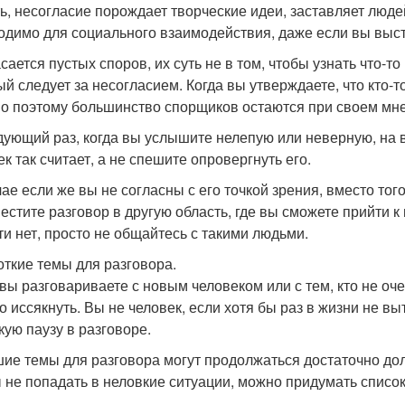
ть, несогласие порождает творческие идеи, заставляет людей
одимо для социального взаимодействия, даже если вы выст
сается пустых споров, их суть не в том, чтобы узнать что-т
й следует за несогласием. Когда вы утверждаете, что кто-то
о поэтому большинство спорщиков остаются при своем мне
дующий раз, когда вы услышите нелепую или неверную, на в
к так считает, а не спешите опровергнуть его.
чае если же вы не согласны с его точкой зрения, вместо тог
естите разговор в другую область, где вы сможете прийти 
ти нет, просто не общайтесь с такими людьми.
роткие темы для разговора.
 вы разговариваете с новым человеком или с тем, кто не оч
о иссякнуть. Вы не человек, если хотя бы раз в жизни не вы
кую паузу в разговоре.
ие темы для разговора могут продолжаться достаточно долг
 не попадать в неловкие ситуации, можно придумать список