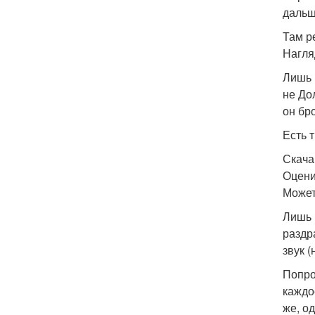
дальш
Там р
Нагля
Лишь 
не До
он бр
Есть 
Скача
Оцени
Может
Лишь 
раздр
звук 
Попро
каждо
же, од