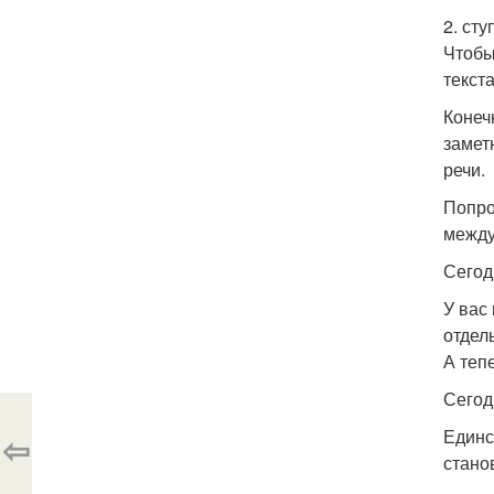
2. сту
Чтобы
текста
Конеч
замет
речи.
Попро
между
Сегод
У вас
отдель
А теп
Сегодн
Единс
⇦
стано