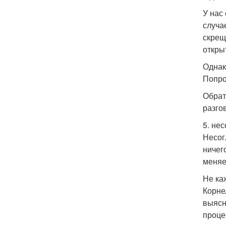
У нас
случа
скрещ
откры
Однак
Попро
Обрат
разго
5. нес
Несог
ничег
меняе
Не ка
Корне
выясн
проце