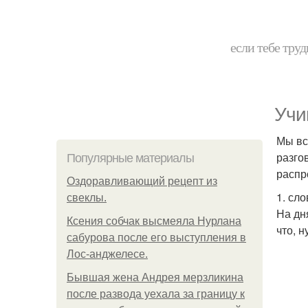
если тебе труд
Учи
Мы вс
разго
Популярные материалы
распр
Оздоравливающий рецепт из
1. сло
свеклы.
На дня
Ксения собчак высмеяла Нурлана
что, н
сабурова после его выступления в
Лос-анджелесе.
Бывшая жена Андрея мерзликина
после развода уехала за границу к