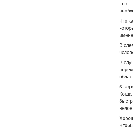
То ес
необх
Что ка
которы
именн
В сле
челове
В слу
перем
облас
6. ко
Когда
быстр
нелов
Хорош
Чтобы