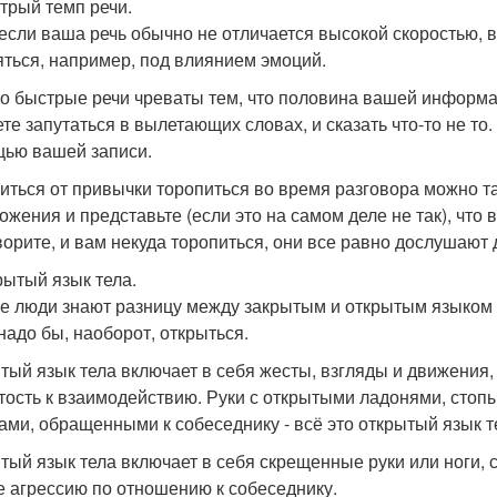
стрый темп речи.
если ваша речь обычно не отличается высокой скоростью, 
яться, например, под влиянием эмоций.
о быстрые речи чреваты тем, что половина вашей информац
ете запутаться в вылетающих словах, и сказать что-то не то
ью вашей записи.
иться от привычки торопиться во время разговора можно т
ожения и представьте (если это на самом деле не так), что
ворите, и вам некуда торопиться, они все равно дослушают 
крытый язык тела.
е люди знают разницу между закрытым и открытым языком 
 надо бы, наоборот, открыться.
тый язык тела включает в себя жесты, взгляды и движения
тость к взаимодействию. Руки с открытыми ладонями, стопы
ами, обращенными к собеседнику - всё это открытый язык т
тый язык тела включает в себя скрещенные руки или ноги, 
е агрессию по отношению к собеседнику.