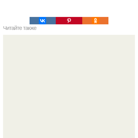
Читайте также
Великолепная женщина. 10 тайн великолепной
женщины.