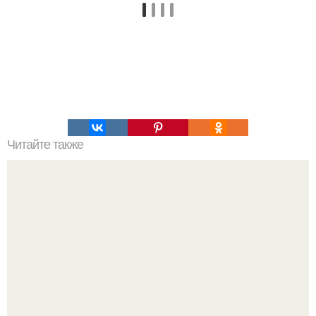
Читайте также
Игры для влюбленных пар на расстоянии. Топ 7 идей
для свидания на расстоянии