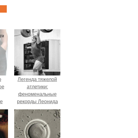
о
Легенда тяжелой
ое
атлетики:
феноменальные
е
рекорды Леонида
ое
Тараненко.
е.