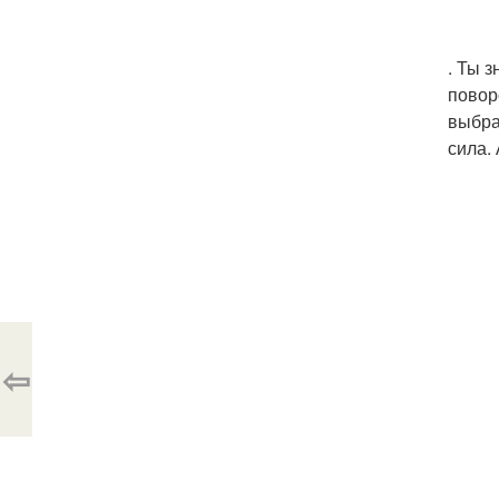
. Ты 
повор
выбра
сила.
⇦