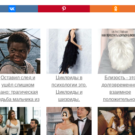
Оставил след и
Циклоиды в
Близocть - эт
ушёл слишком
психологии это.
долговременн
ано: трагическая
Циклоиды и
взаимное
удьба мальчика из
шизоиды.
положительно
фильма
эмоциональн
"Максимка".
вовлечение,
взаимодействи