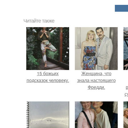
Читайте также
15 божьих
Женщина, что
подсказок человеку.
знала настоящего
Фредди.
р
с