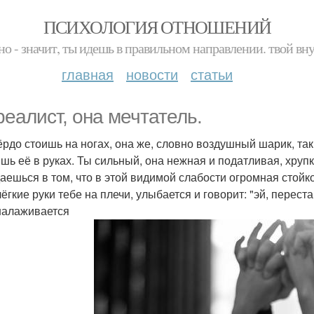
ПСИХОЛОГИЯ ОТНОШЕНИЙ
но - значит, ты идешь в правильном направлении. твой вн
главная
новости
статьи
реалист, она мечтатель.
ёрдо стоишь на ногах, она же, словно воздушный шарик, так 
шь её в руках. Ты сильный, она нежная и податливая, хрупка
ешься в том, что в этой видимой слабости огромная стойкост
ёгкие руки тебе на плечи, улыбается и говорит: "эй, перест
налаживается