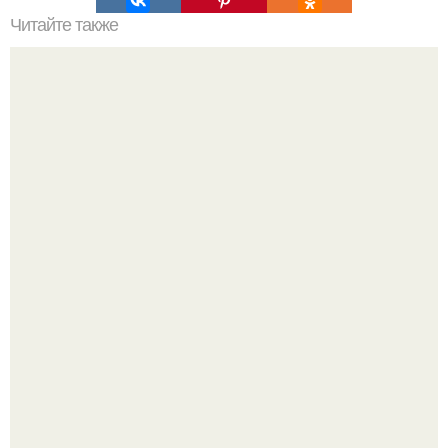
Читайте также
5 мощных психологических эффектов, которые меняют
наше поведение.
Нефтяной кризис 1973 года и трагическая судьба короля