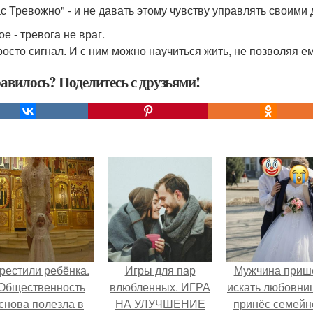
с Тревожно" - и не давать этому чувству управлять своими
е - тревога не враг.
росто сигнал. И с ним можно научиться жить, не позволяя е
авилось? Поделитесь с друзьями!
рестили ребёнка.
Игры для пар
Мужчина приш
Общественность
влюбленных. ИГРА
искать любовни
снова полезла в
НА УЛУЧШЕНИЕ
принёс семейн