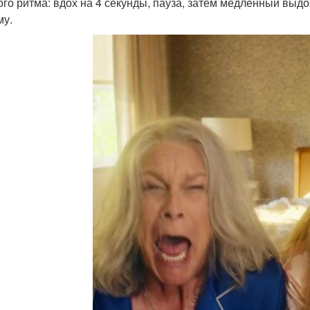
ого ритма: вдох на 4 секунды, пауза, затем медленный выдо
му.