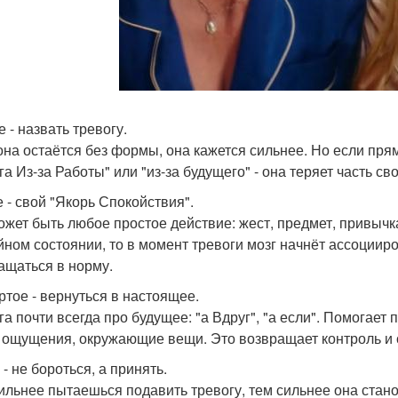
 - назвать тревогу.
она остаётся без формы, она кажется сильнее. Но если прямо
га Из-за Работы" или "из-за будущего" - она теряет часть с
е - свой "Якорь Спокойствия".
ожет быть любое простое действие: жест, предмет, привычка.
йном состоянии, то в момент тревоги мозг начнёт ассоциир
ащаться в норму.
ртое - вернуться в настоящее.
а почти всегда про будущее: "а Вдруг", "а если". Помогает 
, ощущения, окружающие вещи. Это возвращает контроль и
- не бороться, а принять.
ильнее пытаешься подавить тревогу, тем сильнее она стано