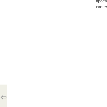
прост
систе
⇦