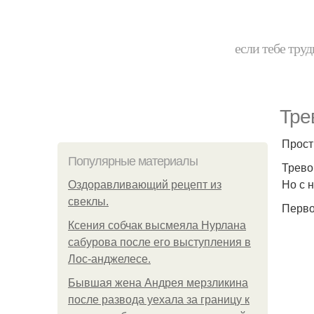
если тебе труд
Тре
Прост
Популярные материалы
Трево
Но с 
Оздоравливающий рецепт из
свеклы.
Перво
Ксения собчак высмеяла Нурлана
сабурова после его выступления в
Лос-анджелесе.
Бывшая жена Андрея мерзликина
после развода уехала за границу к