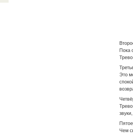
Второе
Пока 
Трево
Треть
Это м
споко
возвр
Четвё
Тревог
звуки
Пятое 
Чем с