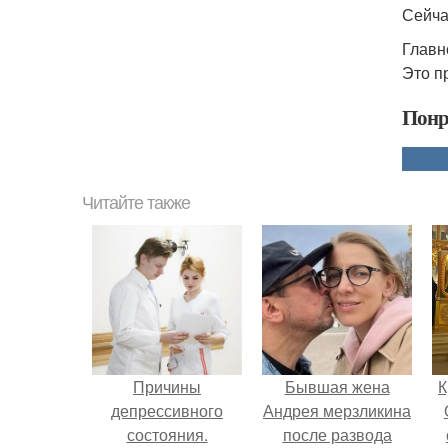
Сейча
Главно
Это п
Понр
Читайте также
Причины
Бывшая жена
К
депрессивного
Андрея мерзликина
состояния.
после развода