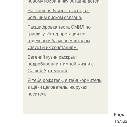
новому избраннику оставив детей.
Hacтоящая близость всегда с
большим риском связана.
Расшифровка теста СМИЛ по
графику. Интерпретация по
отдельным базисным шкалам
СМИЛ и их сочетаниям.
Евгений кузин раскрыл
подробности интимной жизни с
Сашей Артемовой.
Я тебя рожатель, я тебя кормитель,
в щёки целователь, на руках
носитель.
Когда
Тольк