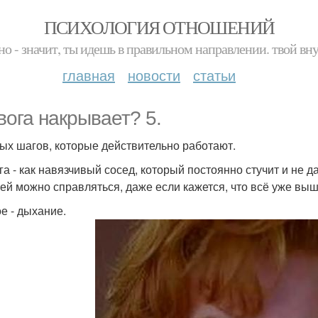
ПСИХОЛОГИЯ ОТНОШЕНИЙ
но - значит, ты идешь в правильном направлении. твой вн
главная
новости
статьи
вога накрывает? 5.
ых шагов, которые действительно работают.
га - как навязчивый сосед, который постоянно стучит и не д
ней можно справляться, даже если кажется, что всё уже выш
е - дыхание.