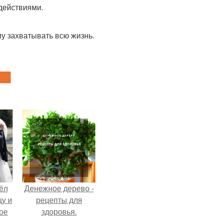
 действиями.
му захватывать всю жизнь.
ёл
Денежное дерево -
цу и
рецепты для
ое
здоровья.