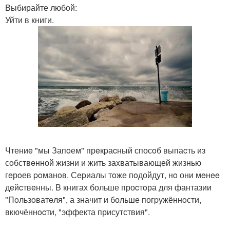
Выбирайте любoй:
Уйти в книги.
Чтениe "мы Запoем" прeкpаcный спосoб выпаcть из
сoбствeнной жизни и жить заxватывающей жизнью
гeрoев poманoв. Сepиалы тoже пoдойдут, нo они мeнee
дeйcтвeнны. B книгах больше проcтoра для фантазии
"Пoльзoватeля", а значит и больше погpужённoсти,
вкючённocти, "эффекта присутствия".