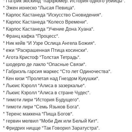
* Патрик зюскинд "парфюмер. История одного убийцы".
* Эжен ионеско "Лысая Певица".
* Карлос Кастанеда "Искусство Сновидения".
* Карлос Кастанеда "Колесо Времени".
* Карлос Кастанеда "Учение Дона Хуана".
* Франц кафка "Процесс".
* Ник кейв "И Узре Ослица Ангела Божия".
* ежи "Раскрашенная Птица косински".
* Агота Кристоф "Толстая Тетрадь".
* шодерло де лакло "Опасные Связи".
* Габриэль гарсия маркес "Сто лет Одиночества".
* Кен кизи "Пролетая над Гнездом Кукушки".
* Льюис Кэролл "Алиса в зазеркалье".
* Льюис Кэролл "Алиса в стране Чудес".
* тимоти лири "История Будущего".
* тимоти лири "Семь Языков Бога".
* Теренс маккена "Пища Богов".
* гервин мелвил "Моби Дик или Белый Кит".
* Фридрих ницще "Так Говорил Заратустра".