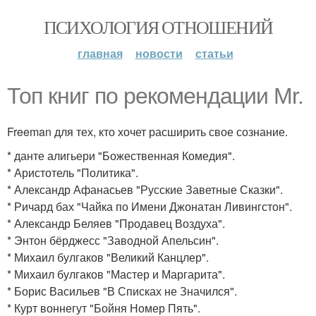
ПСИХОЛОГИЯ ОТНОШЕНИЙ
главная
новости
статьи
Топ книг по рекомендации Mr.
Freeman для тех, кто хочет расширить свое сознание.
* данте алигьери "Божественная Комедия".
* Аристотель "Политика".
* Александр Афанасьев "Русские Заветные Сказки".
* Ричард бах "Чайка по Имени Джонатан Ливингстон".
* Александр Беляев "Продавец Воздуха".
* Энтон бёрджесс "Заводной Апельсин".
* Михаил булгаков "Великий Канцлер".
* Михаил булгаков "Мастер и Маргарита".
* Борис Васильев "В Списках не Значился".
* Курт воннегут "Бойня Номер Пять".