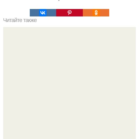
Читайте также
Развивайте свою креативность.
Евгений финаев не был на пляже в момент удара