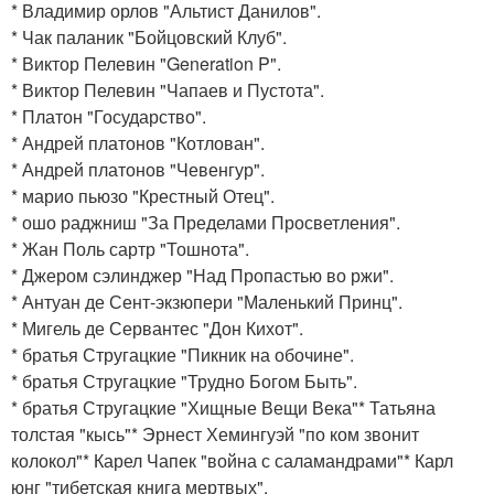
* Владимир орлов "Альтист Данилов".
* Чак паланик "Бойцовский Клуб".
* Виктор Пелевин "Generation P".
* Виктор Пелевин "Чапаев и Пустота".
* Платон "Государство".
* Андрей платонов "Котлован".
* Андрей платонов "Чевенгур".
* марио пьюзо "Крестный Отец".
* ошо раджниш "За Пределами Просветления".
* Жан Поль сартр "Тошнота".
* Джером сэлинджер "Над Пропастью во ржи".
* Антуан де Сент-экзюпери "Маленький Принц".
* Мигель де Сервантес "Дон Кихот".
* братья Стругацкие "Пикник на обочине".
* братья Стругацкие "Трудно Богом Быть".
* братья Стругацкие "Хищные Вещи Века"* Татьяна
толстая "кысь"* Эрнест Хемингуэй "по ком звонит
колокол"* Карел Чапек "война с саламандрами"* Карл
юнг "тибетская книга мертвых".