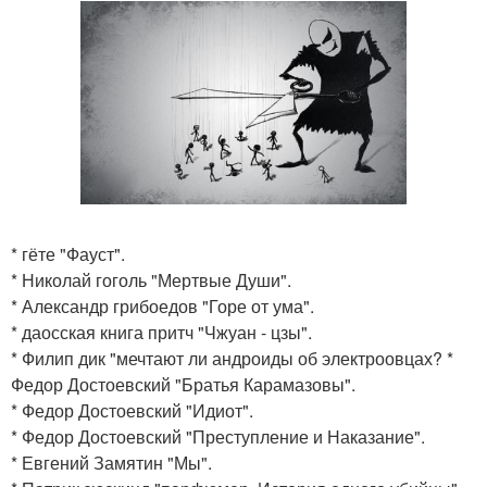
* гёте "Фауст".
* Николай гоголь "Мертвые Души".
* Александр грибоедов "Горе от ума".
* даосская книга притч "Чжуан - цзы".
* Филип дик "мечтают ли андроиды об электроовцах? *
Федор Достоевский "Братья Карамазовы".
* Федор Достоевский "Идиот".
* Федор Достоевский "Преступление и Наказание".
* Евгений Замятин "Мы".