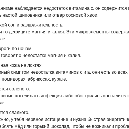
анизме наблюдается недостаток витамина с. он содержится 
ь настой шиповника или отвар сосновой хвои.
охой сон и раздражительность.
ит о дефиците магния и калия. Эти микроэлементы содержат
ле.
ороги по ночам.
 говорят о недостатке магния и калия.
иная кожа на локтях.
вный симптом недостатка витаминов с и а. они есть во всех
, помидорах, абрикосах, кураге.
ется соленого.
анизме поселилась инфекция либо обострились воспалител
ме.
ется сладкого.
жно, у тебя нервное истощение и нужна быстрая энергетиче
еблять мёд или горький шоколад, чтобы не возникали проб