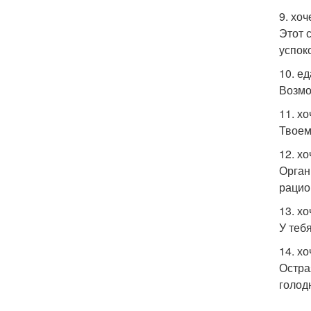
9. хо
Этот 
успок
10. е
Возмо
11. хо
Твоем
12. хо
Орган
рацио
13. хо
У теб
14. хо
Остра
голод