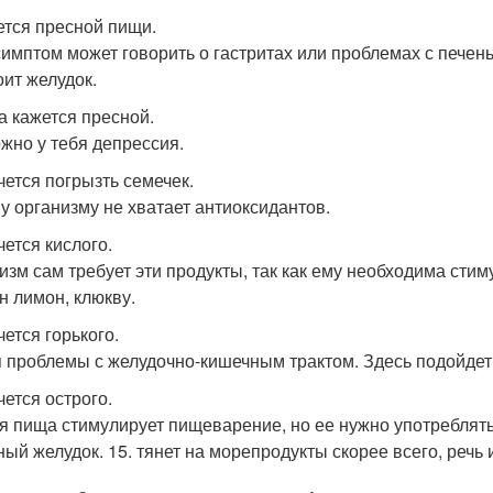
чется пресной пищи.
симптом может говорить о гастритах или проблемах с пече
оит желудок.
да кажется пресной.
жно у тебя депрессия.
чется погрызть семечек.
у организму не хватает антиоксидантов.
чется кислого.
изм сам требует эти продукты, так как ему необходима сти
н лимон, клюкву.
чется горького.
я проблемы с желудочно-кишечным трактом. Здесь подойдет 
чется острого.
я пища стимулирует пищеварение, но ее нужно употреблять
ный желудок. 15. тянет на морепродукты скорее всего, речь 