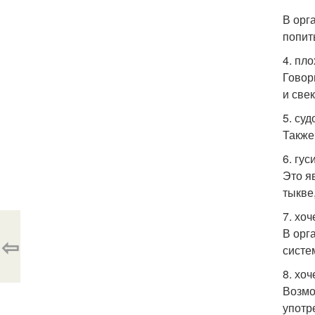
В орг
попит
4. пл
Говор
и свек
5. суд
Также
6. гус
Это я
тыкве
7. хоч
В орг
⇦
систе
8. хоч
Возмо
употр