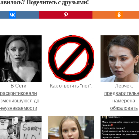
авилось? Поделитесь с друзьями!
В Сети
Как ответить "нет".
Лерчек,
раскритиковали
предварительн
изменившуюся до
намерена
неузнаваемости
обжаловать
Марину зудину.
приговор.