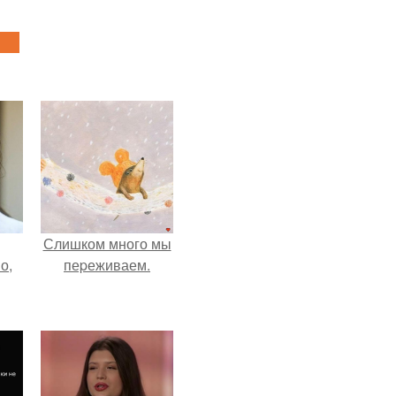
Слишком много мы
о,
пеpеживаем.