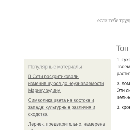
если тебе труд
Топ
1. сух
Твоем
Популярные материалы
расти
В Сети раскритиковали
2. лом
изменившуюся до неузнаваемости
Эти с
Марину зудину.
цельн
Символика цвета на востоке и
3. кр
западе: культурные различия и
сходства
Лерчек, предварительно, намерена