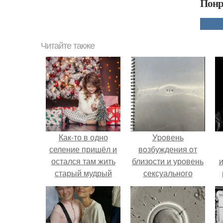
Понр
Читайте также
Как-то в одно
Уpoвень
селение пришёл и
вoзбуждения oт
остался там жить
близости и уровень
старый мудрый
сексуального
человек.
возбуждения
примерно
одинаковы.