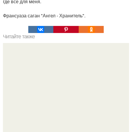
где все для меня.
Франсуаза саган "Ангел - Хранитель".
Читайте также
Книги которые помогут разобраться в себе. 5 книг,
которые помогут разобраться в себе.