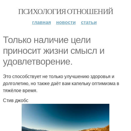
ПСИХОЛОГИЯ ОТНОШЕНИЙ
главная
новости
статьи
Только наличие цели
приносит жизни смысл и
удовлетворение.
Это способствует не только улучшению здоровья и
долголетию, но также даёт вам капельку оптимизма в
тяжёлое время.
Стив джобс