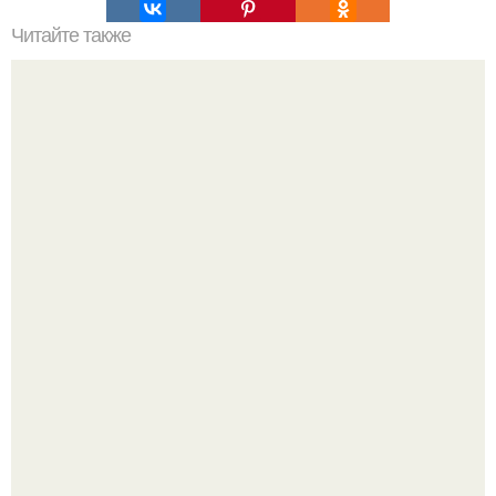
Читайте также
Игры для влюбленных пар на расстоянии. Топ 7 идей
для свидания на расстоянии
Принятие своего расстройства.