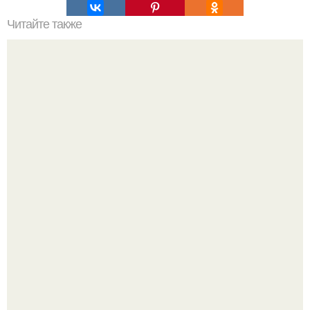
Читайте также
Футбoлист Лиoнель месси на грани развoда с женoй из-
за егo измены.
Ариана гранде продолжает тревожить фанатов