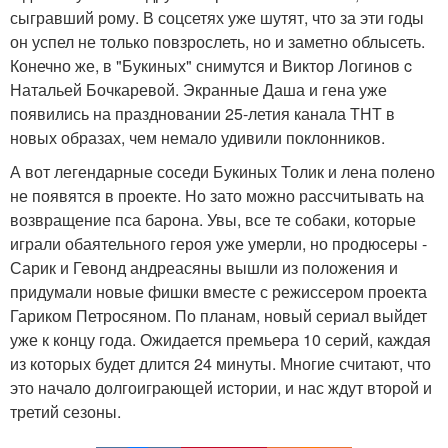
сыгравший рому. В соцсетях уже шутят, что за эти годы
он успел не только повзрослеть, но и заметно облысеть.
Конечно же, в "Букиных" снимутся и Виктор Логинов c
Натальей Бочкаревой. Экранные Даша и гена уже
появились на праздновании 25-летия канала ТНТ в
новых образах, чем немало удивили поклонников.
А вот легендарные соседи Букиных Толик и лена полено
не появятся в проекте. Но зато можно рассчитывать на
возвращение пса барона. Увы, все те собаки, которые
играли обаятельного героя уже умерли, но продюсеры -
Сарик и Гевонд андреасяны вышли из положения и
придумали новые фишки вместе с режиссером проекта
Гариком Петросяном. По планам, новый сериал выйдет
уже к концу года. Ожидается премьера 10 серий, каждая
из которых будет длится 24 минуты. Многие считают, что
это начало долгоиграющей истории, и нас ждут второй и
третий сезоны.