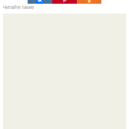
Читайте также
Можно ли носить кольцо на безымянном пальце правой
руки незамужней девушке
Ариана гранде продолжает тревожить фанатов