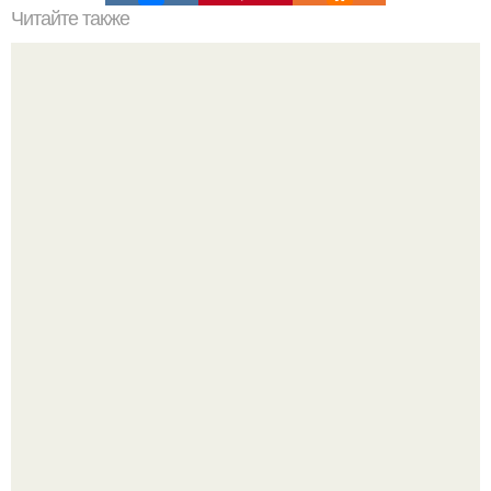
Читайте также
Как сотрудничать с людьми, которых вы не выносите.
"Ты такой единственный на всём белом свете …":