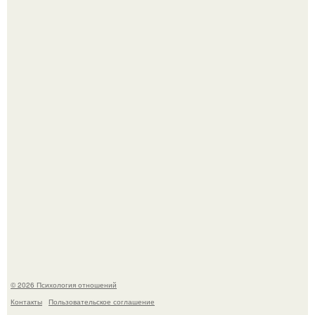
"Рука в Руке": появились кадры, на которых муж
помогает идти Алле Пугачевой.
Одиноким россиянкам предложили сделать пятницу
выходным днём ради знакомств и повышения
демографии.
© 2026 Психология отношений
Контакты
Пользовательское соглашение