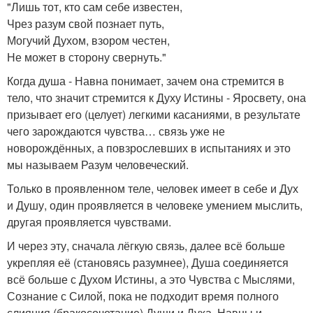
"Лишь тот, кто сам себе известен,
Чрез разум свой познает путь,
Могучий Духом, взором честен,
Не может в сторону свернуть."
Когда душа - Навна понимает, зачем она стремится в
тело, что значит стремится к Духу Истины - Яросвету, она
призывает его (целует) легкими касаниями, в результате
чего зарождаются чувства… связь уже не
новорождённых, а повзрослевших в испытаниях и это
мы называем Разум человеческий.
Только в проявленном теле, человек имеет в себе и Дух
и Душу, один проявляется в человеке умением мыслить,
другая проявляется чувствами.
И через эту, сначала лёгкую связь, далее всё больше
укрепляя её (становясь разумнее), Душа соединяется
всё больше с Духом Истины, а это Чувства с Мыслями,
Сознание с Силой, пока не подходит время полного
слияния (бракосочетание) Души и Духа, Навны и