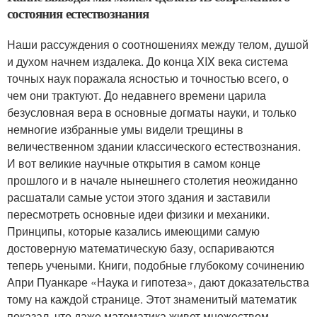
состояния естествознания
Наши рассуждения о соотношениях между телом, душой
и духом начнем издалека. До конца XIX века система
точных наук поражала ясностью и точностью всего, о
чем они трактуют. До недавнего времени царила
безусловная вера в основные догматы науки, и только
немногие избранные умы видели трещины в
величественном здании классического естествознания.
И вот великие научные открытия в самом конце
прошлого и в начале нынешнего столетия неожиданно
расшатали самые устои этого здания и заставили
пересмотреть основные идеи физики и механики.
Принципы, которые казались имеющими самую
достоверную математическую базу, оспариваются
теперь учеными. Книги, подобные глубокому сочинению
Апри Пуанкаре «Наука и гипотеза», дают доказательства
тому на каждой странице. Этот знаменитый математик
показал, что даже математика живет множеством