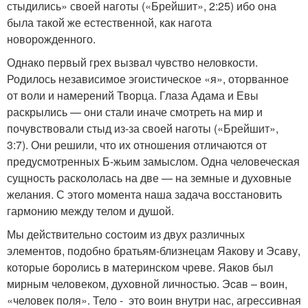
стыдились» своей наготы («Брейшит», 2:25) ибо она
была такой же естественной, как нагота
новорожденного.
Однако первый грех вызвал чувство неловкости.
Родилось независимое эгоистическое «я», оторванное
от воли и намерений Творца. Глаза Адама и Евы
раскрылись — они стали иначе смотреть на мир и
почувствовали стыд из-за своей наготы («Брейшит»,
3:7). Они решили, что их отношения отличаются от
предусмотренных Б-жьим замыслом. Одна человеческая
сущность раскололась на две — на земные и духовные
желания. С этого момента наша задача восстановить
гармонию между телом и душой.
Мы действительно состоим из двух различных
элементов, подобно братьям-близнецам Яакову и Эсaву,
которые боролись в материнском чреве. Яаков был
мирным человеком, духовной личностью. Эcaв – воин,
«человек поля». Тело - это воин внутри нас, агрессивная