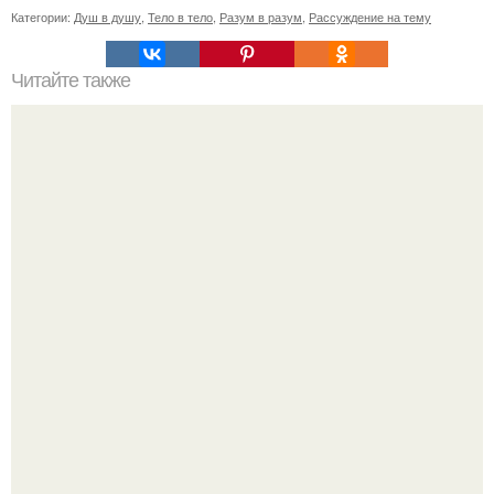
Категории:
Душ в душу
,
Тело в тело
,
Разум в разум
,
Рассуждение на тему
Читайте также
Мужской взгляд на женщину.