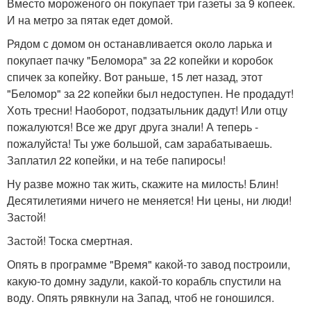
Вместо мороженого он покупает три газеты за 9 копеек.
И на метро за пятак едет домой.
Рядом с домом он останавливается около ларька и
покупает пачку "Беломора" за 22 копейки и коробок
спичек за копейку. Вот раньше, 15 лет назад, этот
"Беломор" за 22 копейки был недоступен. Не продадут!
Хоть тресни! Hаоборот, подзатыльник дадут! Или отцу
пожалуются! Все же друг друга знали! А теперь -
пожалуйcта! Ты уже большой, сам зарабатываешь.
Заплатил 22 копейки, и на тебе папиросы!
Ну разве можно так жить, скажите на милость! Блин!
Десятилетиями ничего не меняется! Ни цены, ни люди!
Застой!
Застой! Тоска смертная.
Опять в программе "Время" какой-то завод построили,
какую-то домну задули, какой-то корабль спустили на
воду. Опять рявкнули на Запад, чтоб не гоношился.