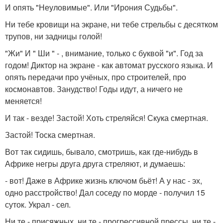
И опять "Неуловимые". Или "Ирония Судьбы".
Ни тебе кровищи на экране, ни тебе стрельбы с десятком
трупов, ни задницы голой!
"Жи" И " Ши " - , внимание, только с буквой "и". Год за
годом! Диктор на экране - как автомат русского языка. И
опять передачи про учёных, про строителей, про
космонавтов. Занудство! Годы идут, а ничего не
меняется!
И так - везде! Застой! Хоть стреляйся! Скука смертная.
Застой! Тоска смертная.
Вот так сидишь, бывало, смотришь, как где-нибудь в
Африке негры друга друга стреляют, и думаешь:
- вот! Даже в Африке жизнь ключом бьёт! А у нас - эх,
одно расстройство! Дал соседу по морде - получил 15
суток. Украл - сел.
Ни те - присяжных, ни те - прогрессивной прессы, ни те -