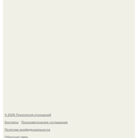
66-Летний житель Подмосковья после тяжёлой болезни
полностью потерял потенцию, но решил восстановить
интимную жизнь с молодой супругой, пишут СМИ.
"Ты такой единственный на всём белом свете …":
© 2026 Психология отношений
Контакты
Пользовательское соглашение
Политика конфидециальности
Обратная связь