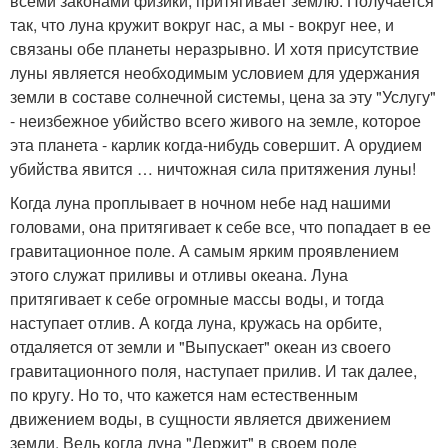
всеми законами физики, притягивает землю. Получается
так, что луна кружит вокруг нас, а мы - вокруг нее, и
связаны обе планеты неразрывно. И хотя присутствие
луны является необходимым условием для удержания
земли в составе солнечной системы, цена за эту "Услугу"
- неизбежное убийство всего живого на земле, которое
эта планета - карлик когда-нибудь совершит. А орудием
убийства явится … ничтожная сила притяжения луны!
Когда луна проплывает в ночном небе над нашими
головами, она притягивает к себе все, что попадает в ее
гравитационное поле. А самым ярким проявлением
этого служат приливы и отливы океана. Луна
притягивает к себе огромные массы воды, и тогда
наступает отлив. А когда луна, кружась на орбите,
отдаляется от земли и "Выпускает" океан из своего
гравитационного поля, наступает прилив. И так далее,
по кругу. Но то, что кажется нам естественным
движением воды, в сущности является движением
земли. Ведь когда луна "Держит" в своем поле