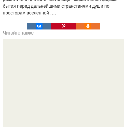
бытия перед дальнейшими странствиями души по
просторам вселенной ….
Читайте также
Я брился каждый вечер, чтобы не колоть Анну щетиной,
целуя ее в постели.