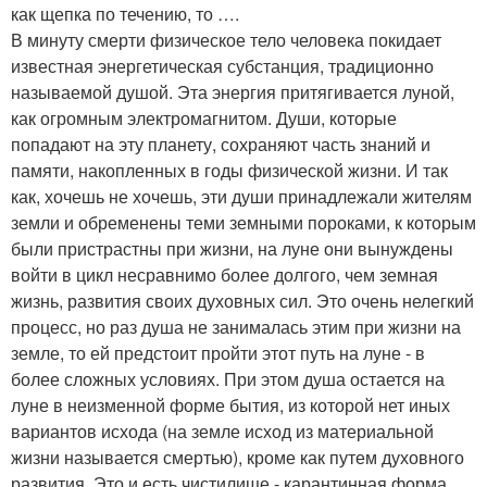
как щепка по течению, то ….
В минуту смерти физическое тело человека покидает
известная энергетическая субстанция, традиционно
называемой душой. Эта энергия притягивается луной,
как огромным электромагнитом. Души, которые
попадают на эту планету, сохраняют часть знаний и
памяти, накопленных в годы физической жизни. И так
как, хочешь не хочешь, эти души принадлежали жителям
земли и обременены теми земными пороками, к которым
были пристрастны при жизни, на луне они вынуждены
войти в цикл несравнимо более долгого, чем земная
жизнь, развития своих духовных сил. Это очень нелегкий
процесс, но раз душа не занималась этим при жизни на
земле, то ей предстоит пройти этот путь на луне - в
более сложных условиях. При этом душа остается на
луне в неизменной форме бытия, из которой нет иных
вариантов исхода (на земле исход из материальной
жизни называется смертью), кроме как путем духовного
развития. Это и есть чистилище - карантинная форма