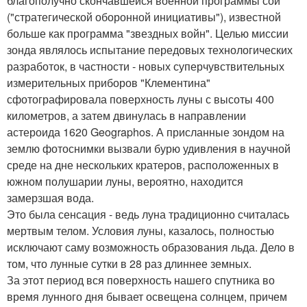
благополучно скончавшейся военной программы сои
("стратегической оборонной инициативы"), известной
больше как программа "звездных войн". Целью миссии
зонда являлось испытание передовых технологических
разработок, в частности - новых суперчувствительных
измерительных приборов "Клементина"
сфотографировала поверхность луны с высоты 400
километров, а затем двинулась в направлении
астероида 1620 Geographos. А присланные зондом на
землю фотоснимки вызвали бурю удивления в научной
среде на дне нескольких кратеров, расположенных в
южном полушарии луны, вероятно, находится
замерзшая вода.
Это была сенсация - ведь луна традиционно считалась
мертвым телом. Условия луны, казалось, полностью
исключают саму возможность образования льда. Дело в
том, что лунные сутки в 28 раз длиннее земных.
За этот период вся поверхность нашего спутника во
время лунного дня бывает освещена солнцем, причем