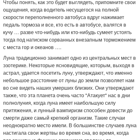
Чтобы понять, как это будет выглядеть, припомните свои
ощущения, когда водитель несущегося на полной
скорости переполненного автобуса вдруг нажимает
педаль тормоза и все, кто есть в автобусе, валятся в
кучу … разве что-нибудь или кто-нибудь сумеет устоять
тогда под натиском сорванных внезапным торможением
с места гор и океанов ….
Луна традиционно занимает одно из центральных мест в
эзотерике. Некоторые ясновидящие, которым, выходя в
астрал, удается посетить луну, утверждают, что именно
небольшое расстояние от луны до земли позволяет нам
во сне видеть наших умерших близких. Они утверждают
также, что эта планета очень часто "Атакует" нас в дни
полнолуния, когда луна имеет наибольшую силу
притяжения, и лунный вампиризм способен довести до
смерти даже самый крепкий организм. Такие случаи
неоднократно место имели. В большинстве случаев луна
настигала свои жертвы во время сна, во время, когда