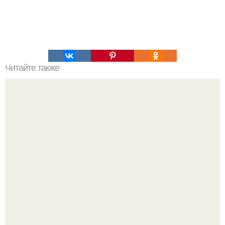
Читайте также
Игры для влюбленных пар на расстоянии. Топ 7 идей
для свидания на расстоянии