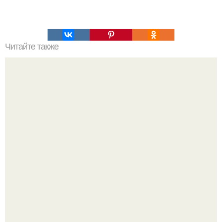
Читайте также
Игры для влюбленных пар на расстоянии. Топ 7 идей
для свидания на расстоянии