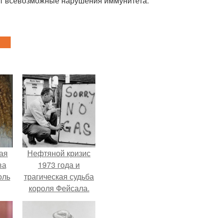
ает всевозможные нарушения иммунитета.
ая
Нефтяной кризис
ва
1973 года и
оль
трагическая судьба
короля Фейсала.