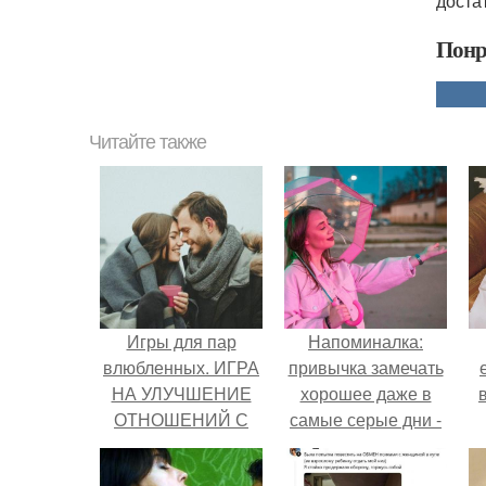
доста
Понр
Читайте также
Игры для пар
Напоминалка:
влюбленных. ИГРА
привычка замечать
НА УЛУЧШЕНИЕ
хорошее даже в
ОТНОШЕНИЙ С
самые серые дни -
ЛЮБИМЫМ
это не очередная
сказка из книг по