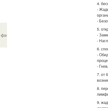
4. бе
- Жад
орган
- Без
5. от
⇦
- Зам
- Наг
6. сп
- Оби
проце
- Гне
7. от
возни
8. пе
лимфо
9. жа