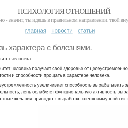
ПСИХОЛОГИЯ ОТНОШЕНИЙ
но - значит, ты идешь в правильном направлении. твой вн
главная
новости
статьи
зь характера с болезнями.
итет человека.
итет человека получает своё здоровье от целеустремленно
тости и способности прощать в характере человека.
леустремленность увеличивает способность вырабатывать 
цельность, лень ослабляет функциональную активность выр
астные желания приводят к выработке клеток иммунной сис