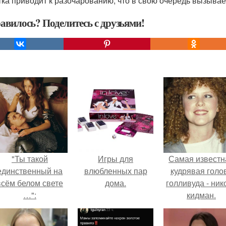
тка приводит к разочарованию, что в свою очередь вызыв
авилось? Поделитесь с друзьями!
"Ты такой
Игры для
Самая известн
единственный на
влюбленных пар
кудрявая голо
всём белом свете
дома.
голливуда - ник
…":
кидман.