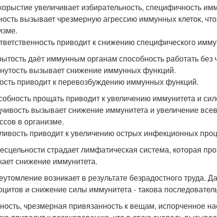
скорыстие увеличивает избирательность, специфичность имм
ность вызывает чрезмерную агрессию иммунных клеток, чт
изме.
ответственность приводит к снижению специфического имму
крытость даёт иммунным органам способность работать без 
кнутость вызывает снижение иммунных функций.
лость приводит к перевозбуждению иммунных функций.
особность прощать приводит к увеличению иммунитета и си
дчивость вызывает снижение иммунитета и увеличение вс
ссов в организме.
вливость приводит к увеличению острых инфекционных проц
 бесцельности страдает лимфатическая система, которая пр
кает снижение иммунитета.
реутомление возникает в результате безрадостного труда.
цитов и снижение силы иммунитета - такова последователь
дность, чрезмерная привязанность к вещам, испорченное н