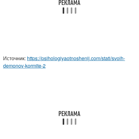
Источник:
https://psihologiyaotnoshenij.com/stati/svoih-
demonov-kormite-2