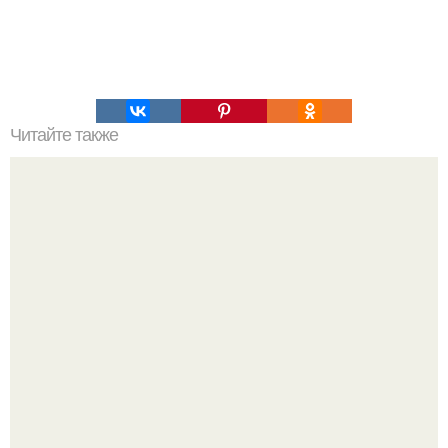
Читайте также
Как перестать страдать, расставшись с человеком