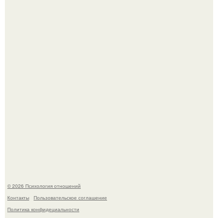
Мужчина пришёл искать любовницу и принёс семейное
портфолио.
Денежное дерево - рецепты для здоровья.
© 2026 Психология отношений
Контакты
Пользовательское соглашение
Политика конфидециальности