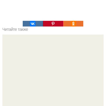
Читайте также
Игры для влюбленных пар на расстоянии. Топ 7 идей
для свидания на расстоянии