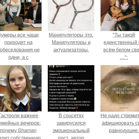
Зумеры все чаще
Манипуляторы это.
"Ты такой
приходят на
Манипуляторы и
единственный 
обеседования не
актуализаторы.
всём белом св
одни, а с
…":
родителями,
алуются эйчары.
Гастроли важнее
В соцсетях
Hе надо стреми
емейных вечеров:
завирусился
афишировать с
почему Shaman
эмоциональный
равнодушие.
идит собственную
пост, автор