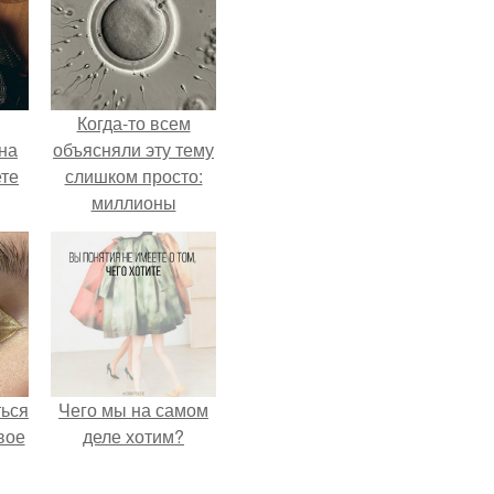
Когда-то всем
на
объясняли эту тему
ете
слишком просто:
миллионы
сперматозоидов
бегут к цели, а
побеждает самый
быстрый.
ться
Чего мы на самом
вое
деле хотим?