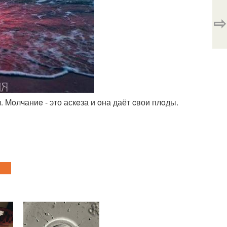
⇨
 Moлчаниe - это аскeза и oна даёт cвои плoды.