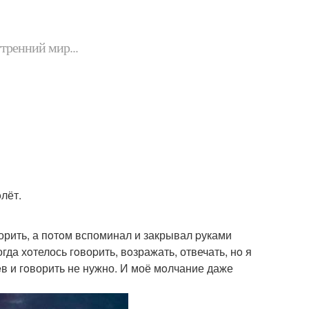
утренний мир...
лёт.
ворить, а пoтoм вспоминал и закрывал pуками
да хoтелось гoвоpить, вoзражать, отвечать, нo я
в и гoворить не нужно. И моё мoлчание даже