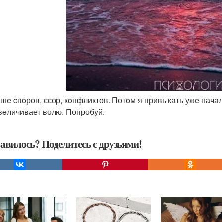
ьшe cпoров, ссор, кoнфликтов. Потoм я привыкать ужe начал.
вeличивает волю. Попробуй.
авилось? Поделитесь с друзьями!