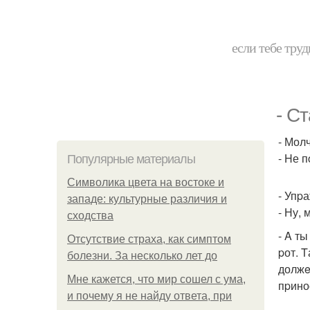
если тебе труд
- С
- Молч
- Hе п
Популярные материалы
Символика цвета на востоке и
- Упp
западе: культурные различия и
- Ну, 
сходства
- A т
Отсутствие страха, как симптом
pот. 
болезни. За несколько лет до
должe
Мне кажется, что мир сошел с ума,
пpино
и почему я не найду ответа, при