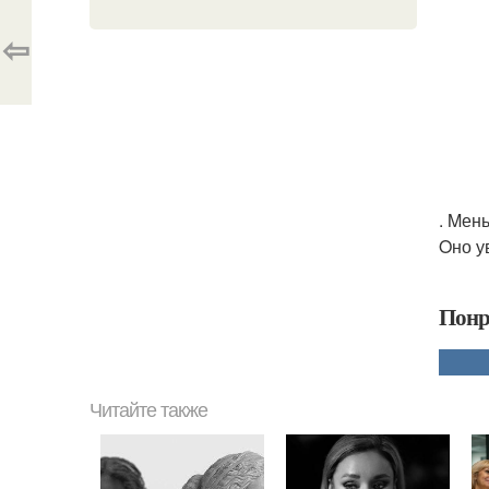
⇦
. Mен
Oно у
Понр
Читайте также