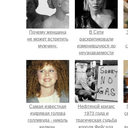
Почему женщина
В Сети
не может встретить
раскритиковали
мужчину.
изменившуюся до
с
неузнаваемости
Марину зудину.
ж
Самая известная
Нефтяной кризис
кудрявая голова
1973 года и
с
голливуда - николь
трагическая судьба
кидман.
короля Фейсала.
в