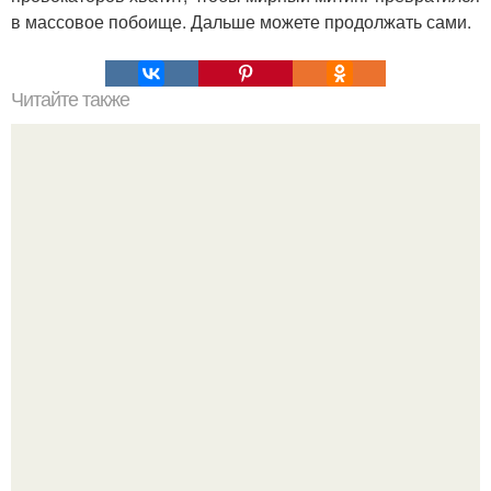
в массовое побоище. Дальше можете продолжать сами.
Читайте также
Перед своей смертью султан Сулейман позвал
главнокомандующего армией и высказал ему три своих
желания: