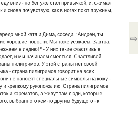
еду вниз - но бег уже стал привычкой, и, сжимая
к и снова почувствую, как в ногах поют пружины,
редо мной катя и Дима, соседи. "Андрей, ты
⇨
кие хорошие новости. Мы тоже уезжаем. Завтра.
зжаем в индию! " - У них такие счастливые
падает, и мы начинаем смеяться. Счастливой
раны пилигримов. У этой страны нет своей
ыка - страна пилигримов говорит на всех
 они не наносят специальные символы на кожу -
ду и крепкому рукопожатию. Страна пилигримов
аток и карематов, а живут там люди, которые
мого, выбранного кем-то другим будущего - к