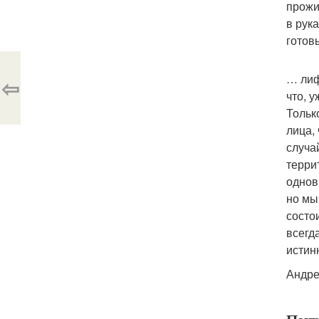
прожи
в рук
готов
… лиф
⇦
что, 
Тольк
лица,
случа
терри
однов
но мы
состо
всегда
истин
Андре