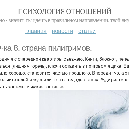
ПСИХОЛОГИЯ ОТНОШЕНИЙ
но - значит, ты идешь в правильном направлении. твой вн
главная
новости
статьи
чка 8. страна пилигримов.
одня я с очередной квартиры съезжаю. Книги, блокнот, пепел
ться (лишняя горечь), ключи оставить в почтовом ящике. Ещ
ыло хорошо, становится частью прошлого. Впереди тур, а э
сы читателей и журналистов о том, где я живу, буду растеря
ать хостелы и чужие гостиные