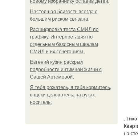
новому избраннику оставив детей.
Hacтоящая близость всегда с
большим риском связана.
Расшифровка теста СМИЛ по
графику. Интерпретация по
отдельным базисным шкалам
СМИЛ и их сочетаниям.
Евгений кузин раскрыл
подробности интимной жизни с
Сашей Артемовой.
Я тебя рожатель, я тебя кормитель,
в щёки целователь, на руках
носитель.
. Тих
Кварт
на ст