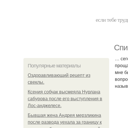
если тебе труд
Спи
… сег
проща
Популярные материалы
мне б
Оздоравливающий рецепт из
вопро
свеклы.
назыв
Ксения собчак высмеяла Нурлана
сабурова после его выступления в
Лос-анджелесе.
Бывшая жена Андрея мерзликина
после развода уехала за границу к