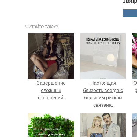
Понр
Читайте также
Завершение
Hacтоящая
О
сложных
близость всегда с
р
отношений.
большим риском
связана.