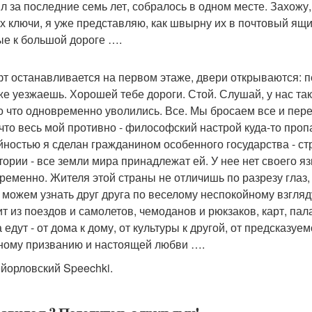
л за последние семь лет, собралось в одном месте. Захожу, 
ах ключи, я уже представляю, как швырну их в почтовый ящи
ые к большой дороге ….
т останавливается на первом этаже, двери открываются: пе
уже уезжаешь. Хорошей тебе дороги. Стой. Слушай, у нас та
о что одновременно уволились. Все. Мы бросаем все и перее
 что весь мой противно - философский настрой куда-то про
йностью я сделан гражданином особенного государства - ст
тории - все земли мира принадлежат ей. У нее нет своего яз
ременно. Жителя этой страны не отличишь по разрезу глаз,
 можем узнать друг друга по веселому неспокойному взгля
ит из поездов и самолетов, чемоданов и рюкзаков, карт, пал
 едут - от дома к дому, от культуры к другой, от предсказуе
ному призванию и настоящей любви ….
йорловский Speechki.