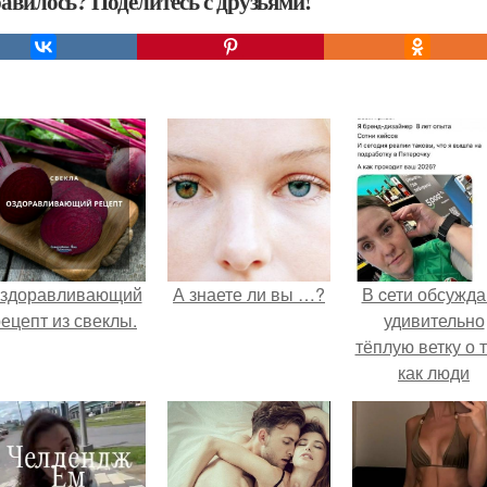
авилось? Поделитесь с друзьями!
здоравливающий
А знаете ли вы …?
В cети обсужд
ецепт из свеклы.
удивительно
тёплую ветку о 
как люди
адаптируются
новым реалия