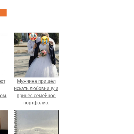
ают
Мужчина пришёл
искать любовницу и
том,
принёс семейное
портфолио.
 к
м.