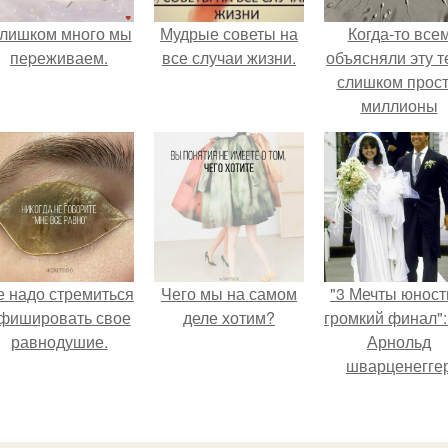
лишком много мы
Мудрые советы на
Когда-то все
пеpеживаем.
все случаи жизни.
объясняли эту т
слишком прост
миллионы
сперматозоид
бегут к цели, 
побеждает сам
быстрый.
е надо стремиться
Чего мы на самом
"3 Мечты юност
фишировать свое
деле хотим?
громкий финал":
равнодушие.
Арнольд
шварценегге
женился на
племяннице
Кеннеди.