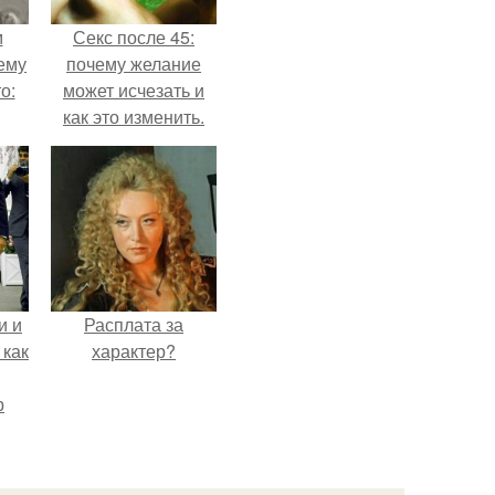
м
Секс после 45:
ему
почему желание
о:
может исчезать и
как это изменить.
ов
а
ый
и и
Расплата за
 как
характер?
р