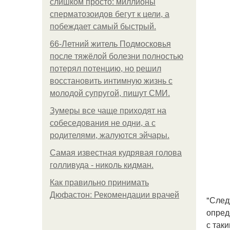
слишком просто: миллионы
сперматозоидов бегут к цели, а
побеждает самый быстрый.
66-Летний житель Подмосковья
после тяжёлой болезни полностью
потерял потенцию, но решил
восстановить интимную жизнь с
молодой супругой, пишут СМИ.
Зумеры все чаще приходят на
собеседования не одни, а с
родителями, жалуются эйчары.
Самая известная кудрявая голова
голливуда - николь кидман.
Как правильно принимать
Дюфастон: Рекомендации врачей
"След
опред
с так