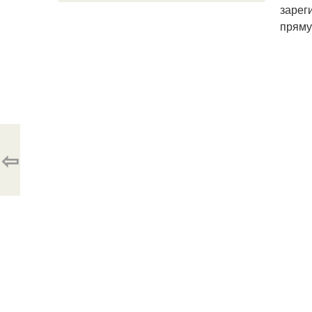
зарег
пряму
⇦