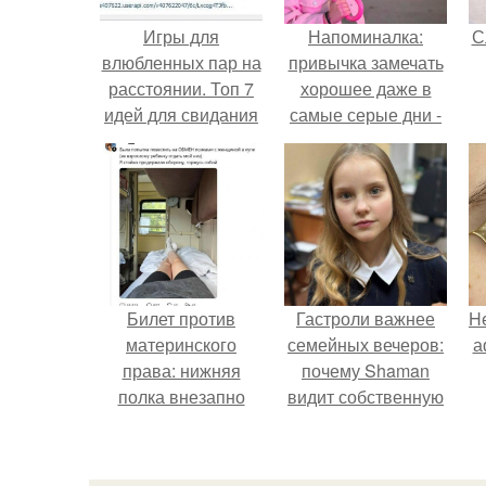
Игры для
Напоминалка:
С
влюбленных пар на
привычка замечать
расстоянии. Топ 7
хорошее даже в
идей для свидания
самые серые дни -
на расстоянии
это не очередная
сказка из книг по
саморазвитию.
Билет против
Гастроли важнее
H
материнского
семейных вечеров:
а
права: нижняя
почему Shaman
полка внезапно
видит собственную
нашла законного
дочь чаще на
владельца.
экране, чем
вживую.