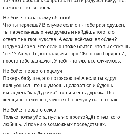
Так что перестань сопротивляться и радуйся тому, что,
наконец - то, выросла.
Не бойся сказать ему об этом!
Что ты теряешь? В случае если он к тебе равнодушен,
ты перестанешь о нём думать и найдёшь того, кто
ответит на твои чувства. А если всё-таки влюблен?
Подумай сама. Что если он тоже боится, что ты скажешь
"нет"? Ах да. Те, кто талдычит про "Женскую Гордость",
просто тебе завидуют. У тебя - то уже всё случилось.
Не бойся первого поцелуя!
Поверь бабушке, это потрясающе! А если ты вдруг
волнуешься, что не умеешь целоваться и будешь
выглядеть "как Дурочка", то ты и есть дурочка. Все
женщины отлично целуются. Поцелуи у нас в генах.
Не бойся первого секса!
Только пожалуйста, пусть это произойдёт с тем, кого
любишь. И помни о возможных последствиях.