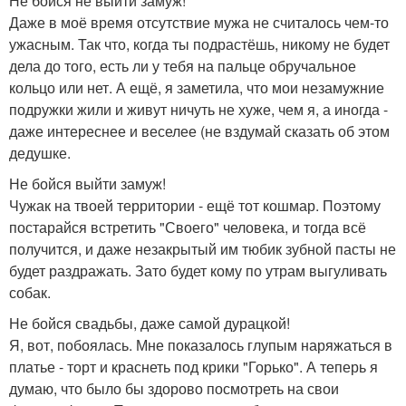
Не бойся не выйти замуж!
Даже в моё время отсутствие мужа не считалось чем-то
ужасным. Так что, когда ты подрастёшь, никому не будет
дела до того, есть ли у тебя на пальце обручальное
кольцо или нет. А ещё, я заметила, что мои незамужние
подружки жили и живут ничуть не хуже, чем я, а иногда -
даже интереснее и веселее (не вздумай сказать об этом
дедушке.
Не бойся выйти замуж!
Чужак на твоей территории - ещё тот кошмар. Поэтому
постарайся встретить "Своего" человека, и тогда всё
получится, и даже незакрытый им тюбик зубной пасты не
будет раздражать. Зато будет кому по утрам выгуливать
собак.
Не бойся свадьбы, даже самой дурацкой!
Я, вот, побоялась. Мне показалось глупым наряжаться в
платье - торт и краснеть под крики "Горько". А теперь я
думаю, что было бы здорово посмотреть на свои