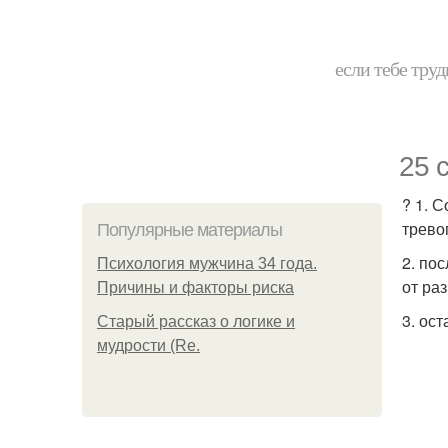
если тебе труд
25 
? 1. 
трево
Популярные материалы
2. по
Психология мужчина 34 года.
от ра
Причины и факторы риска
3. ос
Старый рассказ о логике и
мудрости (Re.