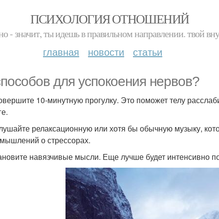
ПСИХОЛОГИЯ ОТНОШЕНИЙ
но - значит, ты идешь в правильном направлении. твой вн
главная
новости
статьи
способов для успокоения нервов?
Совершите 10-минутную прогулку. Это поможет телу расслаб
ге.
слушайте релаксационную или хотя бы обычную музыку, кот
змышлений о стрессорах.
тановите навязчивые мысли. Еще лучше будет интенсивно п