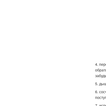
4. пе
обрат
забуд
5. ды
6. со
посту
7. ис