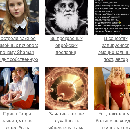
Гастроли важнее
35 прекрасных
В соцсетях
емейных вечеров:
еврейских
завирусился
почему Shaman
пословиц.
эмоциональн
идит собственную
пост, автор
дочь чаще на
которого призв
экране, чем
матерей отдых
вживую.
без детей и н
испытывать
чувство вины
Принц Гарри
Зачатие - это не
Упс, кажется 
заявил, что не
случайность:
больше не уви
хотел быть
яйцеклетка сама
пэм в красно