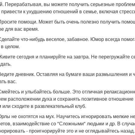
й. Перерабатывая, вы можете получить серьезные проблемы
 привести к ухудшению отношений в семье, включая стресс
 Просите помощи. Может быть очень полезно получить помощ
ое для вас время.
 Сделайте что-нибудь веселое, забавное. Юмор всегда помог
 в целом.
 Живите сегодня и планируйте на завтра. Не перегружайте 
дать.
 Ведите дневник. Оставляя на бумаге ваши размышления и 
ать вас.
 Смейтесь и улыбайтесь больше. Это отличная релаксацион
ем расположении духа и сохранять позитивное отношение
 или сходите в развлекательный клуб.
 Орлы не охотятся на мух. Научитесь игнорировать мелкие н
етов, взаимодействие со "Сложными" людьми и др. В случае
норировать - проигнорируйте это и не оглядывайтесь назад.