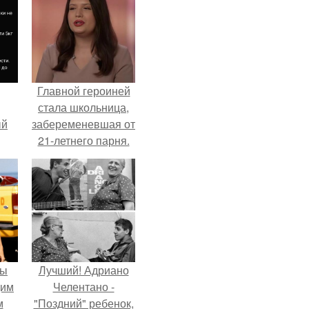
Главной героиней
стала школьница,
ый
забеременевшая от
21-летнего парня.
ала
ать
е
.
мы
Лучший! Адриано
дим
Челентано -
м
"Поздний" ребенок,