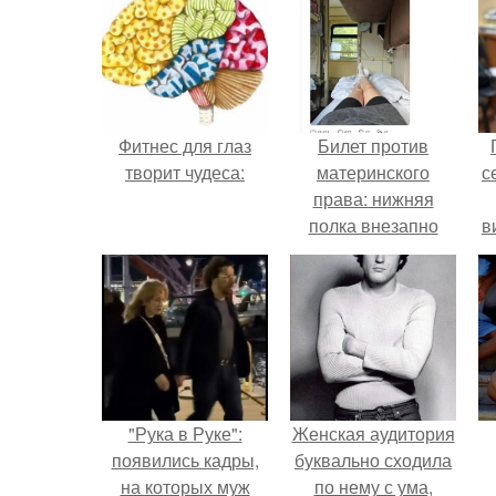
Фитнес для глаз
Билет против
творит чудеса:
материнского
с
права: нижняя
полка внезапно
в
нашла законного
владельца.
"Рука в Руке":
Женская аудитория
появились кадры,
буквально сходила
на которых муж
по нему с ума,