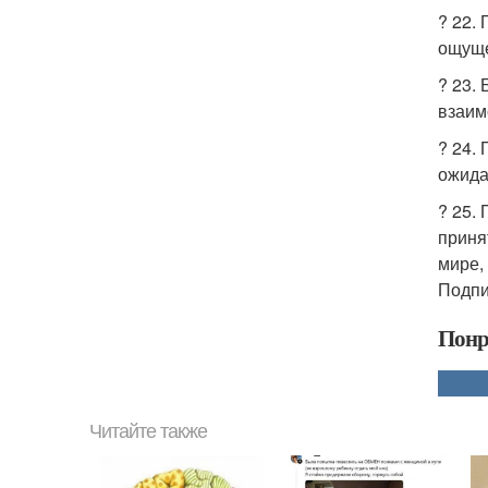
? 22.
ощуще
? 23.
взаим
? 24.
ожида
? 25.
принят
мире,
Подпи
Понр
Читайте также