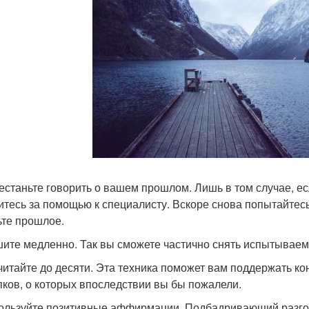
рестаньте говорить о вашем прошлом. Лишь в том случае, есл
итесь за помощью к специалисту. Вскоре снова попытайтесь
ьте прошлое.
шите медленно. Так вы сможете частично снять испытывае
считайте до десяти. Эта техника поможет вам поддержать к
пков, о которых впоследствии вы бы пожалели.
пользуйте позитивные аффирмации. Подбадривающий разгов