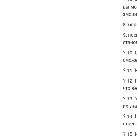
вы мо
эмоци
8. бер
9. по
стано
? 10.
сможе
? 11.
? 12.
что ве
? 13.
их зн
? 14.
стрес
? 15.