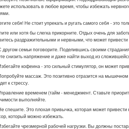
жете использовать в любое время, чтобы избежать нервног
ями.
егите себя! Не стоит упрекать и ругать самого себя - это тол
спите или хотя бы слегка прикорните. Отдых очень для забот
витесь раздражительными и нервными, что может привести 
 С другом семьи поговорите. Поделившись своими страдания
те снизить напряжение и даже найти выход из сложившейся
 Избегайте кофеина - это сильный стимулятор, он может п
 Попробуйте массаж. Это позитивно отразится на мышечно
дет к стрессу.
 Управление временем (тайм - менеджмент. Ставьте приорит
ачимости выполняйте.
 Не спешите. Это плохая привычка, которая может привести
сор, который можно избежать.
 Избегайте чрезмерной рабочей нагрузки. Вы должны поста