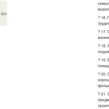
семье
может
⇦
? 16.
трудн
? 17.
жизни
? 18.
подож
? 19.
покид
? 20.
хорош
фильм
? 21.
предм
проиг